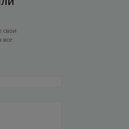
или
е свои
 все