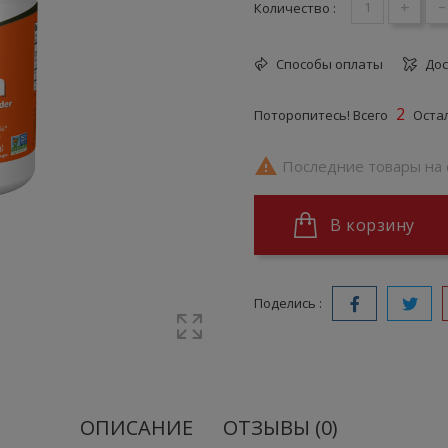
+
-
Количество :
Способы оплаты
Дос
2
Поторопитесь! Всего
Остал

Последние товары на 
В корзину
Поделись :
ОПИСАНИЕ
ОТЗЫВЫ (0)