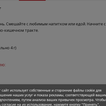
г
ень. Смешайте с любимым напитком или едой. Начните с
но-кишечном тракте.
льно 4 г)
ию:
т сайт использует собственные и сторонние файлы cookie для
чшения наших услуг и показа рекламы, соответствующей ваши
 глютена, сои, молока, яиц, рыбы, моллюсков, орехов
дпочтениям, путем анализа ваших привычек просмотра. Чтобы
и аллергены.
ь согласие на их использование, нажмите кнопку "Принять".