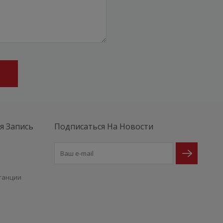
я Запись
Подписаться На Новости
е
танции