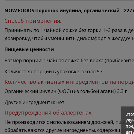
NOW FOODS Порошок инулина, органический - 227 
Способ применения:
Принимать по 1 чайной ложке без горки 1–3 раза в д
дозировку, чтобы уменьшить дискомфорт в желудоч
Пищевые ценности
Размер порции: 1 чайная ложка без верха (приблизите
Количество порций в упаковке: около 57
Количество активных ингередиентов на порц
Органический инулин (ФОС) (из голубой агавы) 3,3 г
Другие ингредиенты: нет
Предупреждения об аллергенах:
Это
улу
Не производится с использованием дрожжей, пшеницы,
пре
обрабатываются другие ингредиенты, содержащие эт
дат