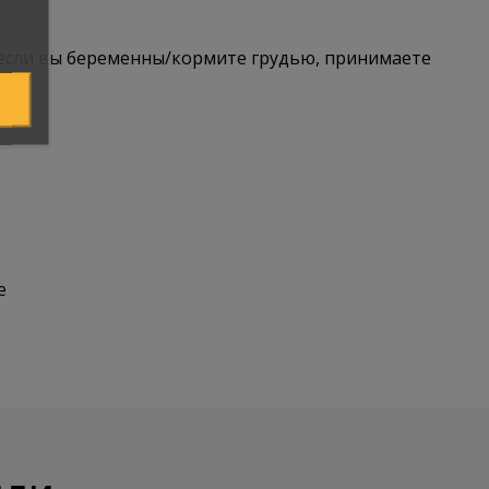
 если вы беременны/кормите грудью, принимаете
ee