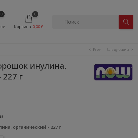
0
0
ное
Корзина
0,00 €
Prev
Следующий
chevron_left
chevron_right
рошок инулина,
 227 г
в)
на, органический - 227 г