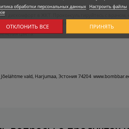
итика обработки персональных данных
Настроить файлы
kie
ный дискомфорт в ЖКТ. Проконсультируйтесь с врачом,
ть в недоступном для детей месте.
ОТКЛОНИТЬ ВСЕ
ПРИНЯТЬ
менения цвета.
, Jõelähtme vald, Harjumaa, Эстония 74204 www.bombbar.