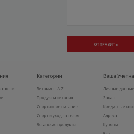
ния
Категории
Ваша Учетна
атности
Витамины A-Z
Личные данны
жи
Продукты питания
Заказы
Спортивное питание
Кредитные кви
Спорт и уход за телом
Адреса
Веганские продукты
Купоны
Faq