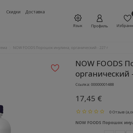
w_down
Скидки
Доставка
Язык
Избран
Профиль
тема
NOW FOODS Порошок инулина, органический - 227 г
NOW FOODS По
органический -
Ссылка:
00000001488
17,45 €
0 Отзыв (а,о
NOW FOODS Порошок инули