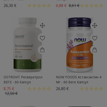
Цена
Базовая цена
Цена
26,30 €
6,88 €
8,61 €
OSTROVIT Ресвератрол
NOW FOODS Астаксантин 4
ВЕГЕ - 60 Капсул
Мг - 60 Веге Капсул
Базовая цена
Цена
8,75 €
26,80 €
Цена
12,50 €