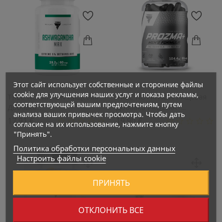
Этот сайт использует собственные и сторонние файлы
cookie для улучшения наших услуг и показа рекламы,
TREC NUTRITION Пищевая
TREC NUTRITION Пищевая
соответствующей вашим предпочтениям, путем
Добавка...
Добавка PROZMA+...
анализа ваших привычек просмотра. Чтобы дать
Цена
Цена
17,91 €
19,90 €
согласие на их использование, нажмите кнопку
"Принять".
Политика обработки персональных данных
Настроить файлы cookie
ПРИНЯТЬ
ОТКЛОНИТЬ ВСЕ