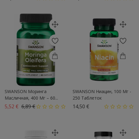
SWANSON Моринга
SWANSON Ниацин, 100 Мг -
Масличная, 400 Мг – 60...
250 Таблеток
Базовая цена
Цена
Цена
5,52 €
6,89 €
14,50 €