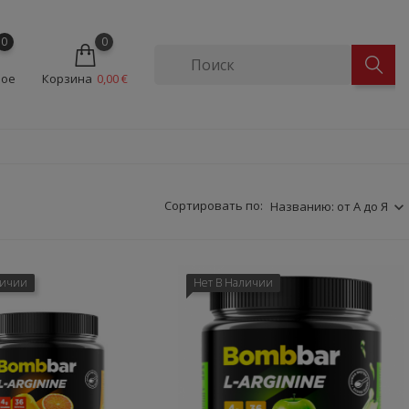
0
0
ное
Корзина
0,00 €
Сортировать по:
Названию: от А до Я
личии
Нет В Наличии