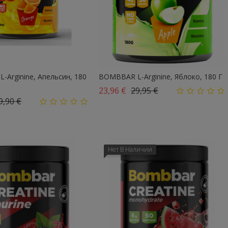
Arginine, Апельсин, 180
BOMBBAR L-Arginine, Яблоко, 180 Г
Базовая цена
Цена
23,96 €
29,95 €
азовая цена
Цена
9,90 €
Нет В Наличии