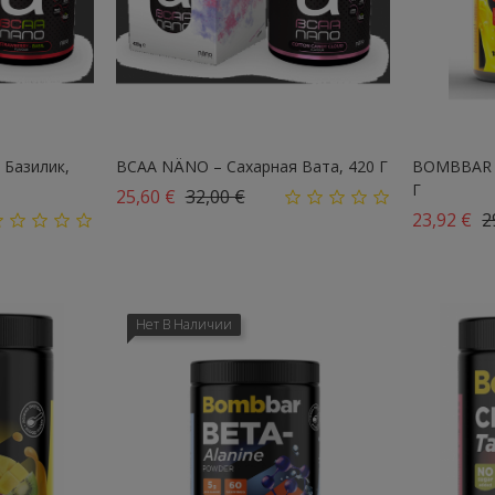
 Базилик,
BCAA NÄNO – Сахарная Вата, 420 Г
BOMBBAR L-
Г
Базовая цена
Цена
25,60 €
32,00 €
Б
23,92 €
2
Нет В Наличии