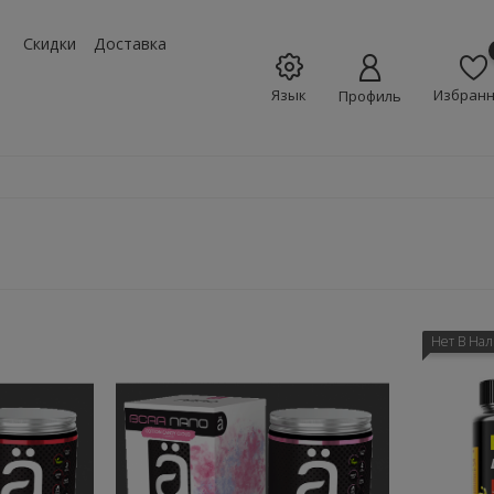
w_down
Скидки
Доставка
Язык
Избран
Профиль
Нет В На