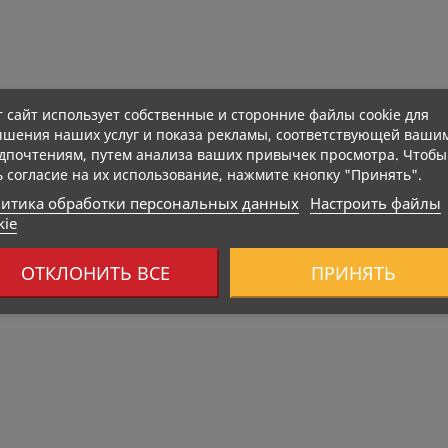
PUCCINO
BOOGIEWHEY 500g PISTACHIO
CARLSON D
т сайт использует собственные и сторонние файлы cookie для
Базовая цена
Цена
Б
11,10 €
18,50 €
12,30 €
2
чшения наших услуг и показа рекламы, соответствующей ваши
дпочтениям, путем анализа ваших привычек просмотра. Чтобы
ь согласие на их использование, нажмите кнопку "Принять".
итика обработки персональных данных
Настроить файлы
kie
Нет В Наличии
Нет В На
ОТКЛОНИТЬ ВСЕ
ПРИНЯТЬ
533 Kcal
535 Kcal