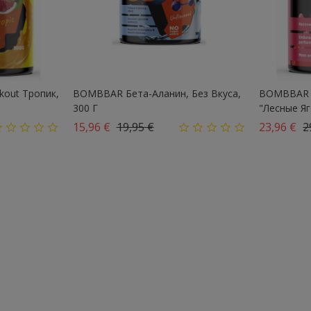
out Тропик,
BOMBBAR Бета-Аланин, Без Вкуса,
BOMBBAR К
300 Г
"Лесные Яго
Базовая цена
Цена
Б
15,96 €
19,95 €
23,96 €
2
276 Kcal
281 Kcal