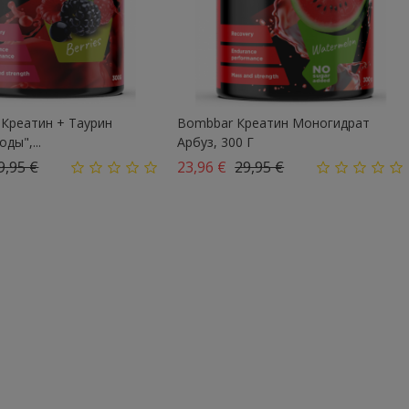
реатин + Таурин
Bombbar Креатин Моногидрат
ды",...
Арбуз, 300 Г
азовая цена
Цена
Базовая цена
Цена
9,95 €
23,96 €
29,95 €
267 Kcal