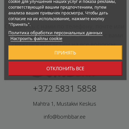
cookie для улучшения наших услуг и показа рекламы,
доставке?
соответствующей вашим предпочтениям, путем
анализа ваших привычек просмотра. Чтобы дать
согласие на их использование, нажмите кнопку
"Принять".
Свяжитесь с нами по телефону, почте или
Политика обработки персональных данных
оставьте свои контакты, мы сами с вами
Настроить файлы cookie
свяжемся и ответим на все вопросы.
ПРИНЯТЬ
ОТКЛОНИТЬ ВСЕ
+372 5831 5858
Mahtra 1, Mustakivi Keskus
info@bombbar.ee