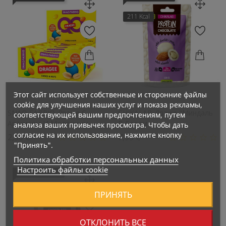
211 Kcal
Этот сайт использует собственные и сторонние файлы
cookie для улучшения наших услуг и показа рекламы,
SNAQ FABRIQ Драже С
CHIKALAB Драже "Миндаль
соответствующей вашим предпочтениям, путем
Арахисом И Молочным...
В Белом...
анализа ваших привычек просмотра. Чтобы дать
согласие на их использование, нажмите кнопку
Цена
Цена
2,50 €
7,95 €
"Принять".
Политика обработки персональных данных
Настроить файлы cookie
Нет В Наличии
ПРИНЯТЬ
ОТКЛОНИТЬ ВСЕ