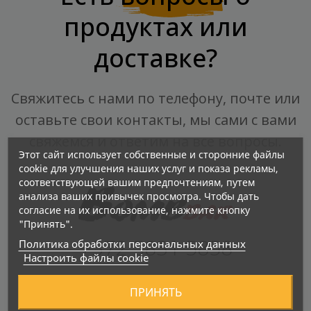
продуктах или
доставке?
Свяжитесь с нами по телефону, почте или
оставьте свои контакты, мы сами с вами
свяжемся и ответим на все вопросы.
Этот сайт использует собственные и сторонние файлы
cookie для улучшения наших услуг и показа рекламы,
соответствующей вашим предпочтениям, путем
анализа ваших привычек просмотра. Чтобы дать
согласие на их использование, нажмите кнопку
"Принять".
+372 5831 5858
Политика обработки персональных данных
Настроить файлы cookie
Mahtra 1, Mustakivi Keskus
ПРИНЯТЬ