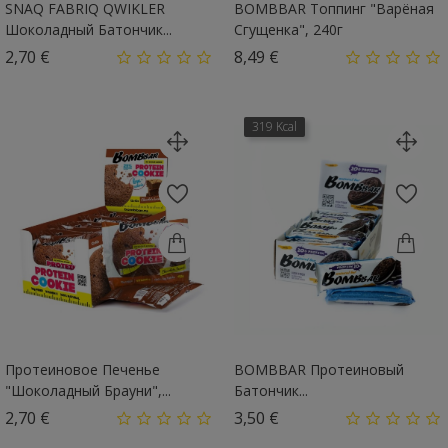
SNAQ FABRIQ QWIKLER
BOMBBAR Топпинг "Варёная
Шоколадный Батончик...
Сгущенка", 240г
Цена
Цена
2,70 €
8,49 €
319 Kcal
Протеиновое Печенье
BOMBBAR Протеиновый
"Шоколадный Брауни",...
Батончик...
Цена
Цена
2,70 €
3,50 €