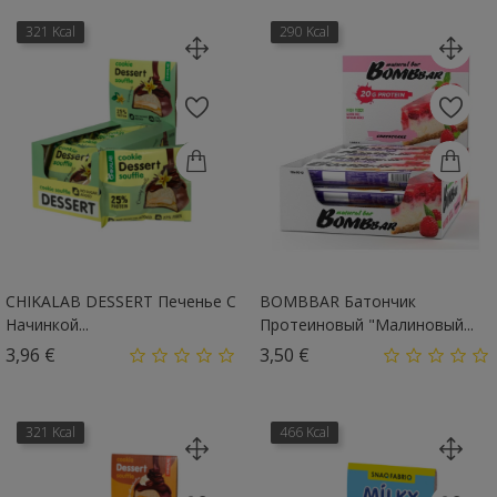
321 Kcal
290 Kcal
CHIKALAB DESSERT Печенье С
BOMBBAR Батончик
Начинкой...
Протеиновый "Малиновый...
Цена
Цена
3,96 €
3,50 €
321 Kcal
466 Kcal