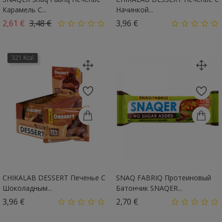
Карамель С...
Начинкой...
Базовая цена
Цена
Цена
2,61 €
3,48 €
3,96 €
321 Kcal
CHIKALAB DESSERT Печенье С
SNAQ FABRIQ Протеиновый
Шоколадным...
Батончик SNAQER...
Цена
Цена
3,96 €
2,70 €