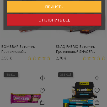
ПРИНЯТЬ
ОТКЛОНИТЬ ВСЕ
BOMBBAR Батончик
SNAQ FABRIQ Батончик
Протеиновый...
Протеиновый SNAQER...
Цена
Цена
3,50 €
2,70 €
456 Kcal
355 Kcal