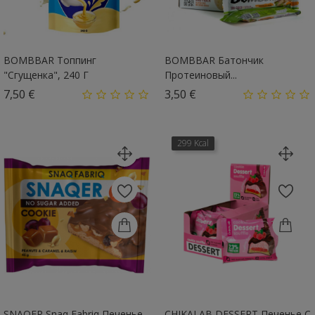
BOMBBAR Топпинг
BOMBBAR Батончик
"Сгущенка", 240 Г
Протеиновый...
Цена
Цена
7,50 €
3,50 €
299 Kcal
SNAQER Snaq Fabriq Печенье
CHIKALAB DESSERT Печенье С