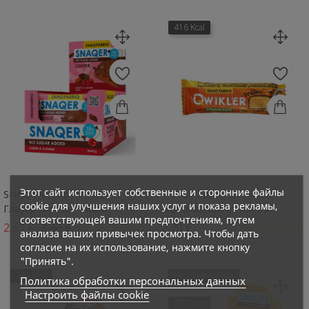
416 Kcal
Этот сайт использует собственные и сторонние файлы
SNAQ FABRIQ Печенье
SNAQ FABRIQ QWIKLER
cookie для улучшения наших услуг и показа рекламы,
Глазированное Вишня...
Шоколадный Батончик...
соответствующей вашим предпочтениям, путем
Базовая цена
Цена
Цена
2,61 €
3,48 €
2,70 €
анализа ваших привычек просмотра. Чтобы дать
согласие на их использование, нажмите кнопку
"Принять".
332 Kcal
Нет В Наличии
Политика обработки персональных данных
Настроить файлы cookie
227 Kcal