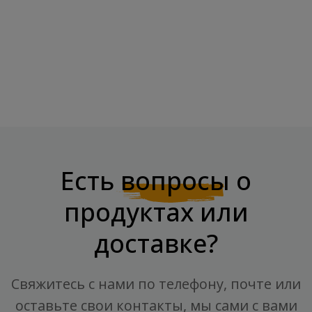
Печенье PROTEIN COOKIE
BOMBBAR Соус "Майонез"
«вишня», 40 Г
Низкокалорийный,...
Цена
Цена
2,70 €
3,99 €
Есть
вопросы
о
продуктах или
доставке?
Свяжитесь с нами по телефону, почте или
оставьте свои контакты, мы сами с вами