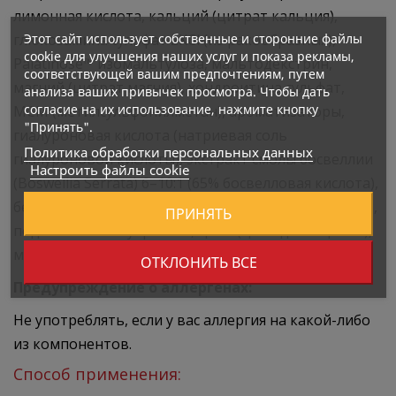
лимонная кислота, кальций (цитрат кальция),
Этот сайт использует собственные и сторонние файлы
глюкозамина сульфат 2KCl (из ракообразных),
cookie для улучшения наших услуг и показа рекламы,
Palatinose™ изомальтулоза, мальтодекстрин,
соответствующей вашим предпочтениям, путем
магний (цитрат магния), хондроитина сульфат,
анализа ваших привычек просмотра. Чтобы дать
согласие на их использование, нажмите кнопку
МСМ (метилсульфонилметан), ароматизаторы,
"Принять".
гиалуроновая кислота (натриевая соль
Политика обработки персональных данных
гиалуроновой кислоты), экстракт смолы босвеллии
Настроить файлы cookie
(Boswellia Serrata) 6–10:1 (65% босвелловая кислота),
бета-каротин, витамин С (L-аскорбиновая кислота),
ПРИНЯТЬ
подсластитель сукралоза, цинк (цинк диглицинат),
марганец (глюконат марганца).
ОТКЛОНИТЬ ВСЕ
Предупреждение о аллергенах:
Не употреблять, если у вас аллергия на какой-либо
из компонентов.
Способ применения: