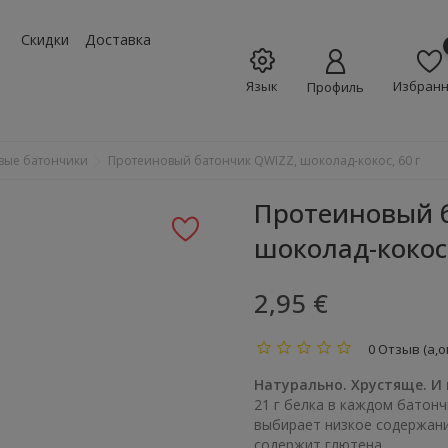
w_down
Скидки
Доставка
Язык
Избран
Профиль
вые батончики
Протеиновый батончик QWIZZ, шоколад-кокос, 60 г
Протеиновый 
шоколад-кокос,
2,95 €
0 Отзыв (а,о
Натурально. Хрустяще. И 
21 г белка в каждом батонч
выбирает низкое содержани
содержит глютена.