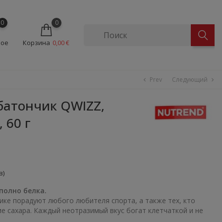
0
0
ное
Корзина
0,00 €
Prev
Следующий
chevron_left
chevron_right
батончик QWIZZ,
 60 г
в)
полно белка.
ике порадуют любого любителя спорта, а также тех, кто
е сахара. Каждый неотразимый вкус богат клетчаткой и не