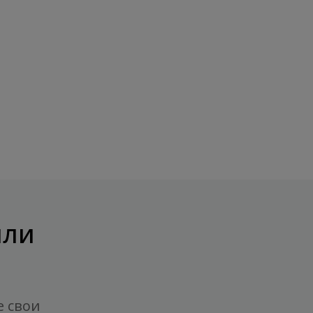
или
е свои