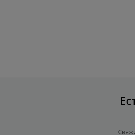
SNAQ FABRIQ Батончик Вафельный
CHIKALAB Батончик Ваф
Фисташка...
Цена
2,95 €
Цена
2,95 €
Ес
Свяжи