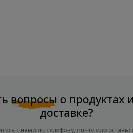
ельный...
SNAQ FABRIQ Qwikler, Грецкий Орех
С...
Цена
2,70 €
ть
вопросы
о продуктах 
доставке?
тесь с нами по телефону, почте или оставьт