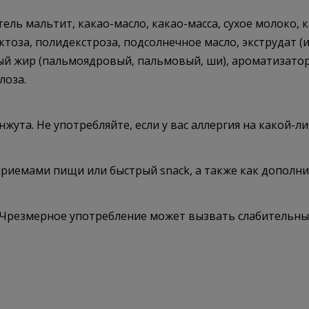
ль мальтит, какао-масло, какао-масса, сухое молоко, 
оза, полидекстроза, подсолнечное масло, экструдат (и
ный жир (пальмоядровый, пальмовый, ши), ароматизатор
лоза.
жута. Не употребляйте, если у вас аллергия на какой-л
приемами пищи или быстрый snack, а также как дополни
 Чрезмерное употребление может вызвать слабительный