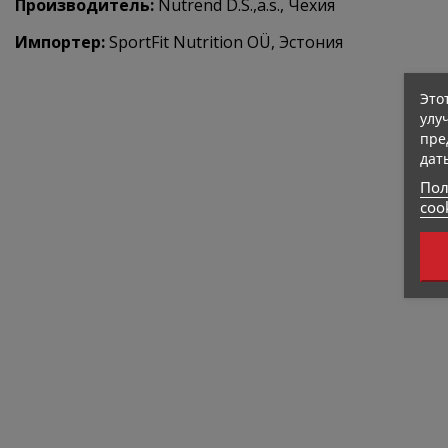
Производитель:
Nutrend D.S.,a.s., Чехия
Импортер:
SportFit Nutrition OÜ, Эстония
Это
улу
пре
дат
Пол
coo
329 Kcal