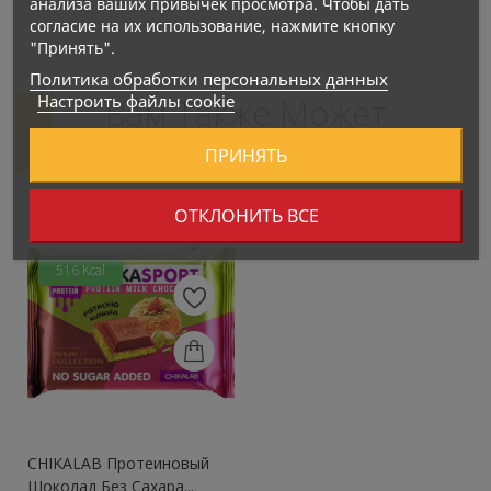
анализа ваших привычек просмотра. Чтобы дать
согласие на их использование, нажмите кнопку
"Принять".
Политика обработки персональных данных
Настроить файлы cookie
Вам Также Может
Понравиться
ПРИНЯТЬ
ОТКЛОНИТЬ ВСЕ
Нет В Наличии
516 Kcal
CHIKALAB Протеиновый
Шоколад Без Сахара...