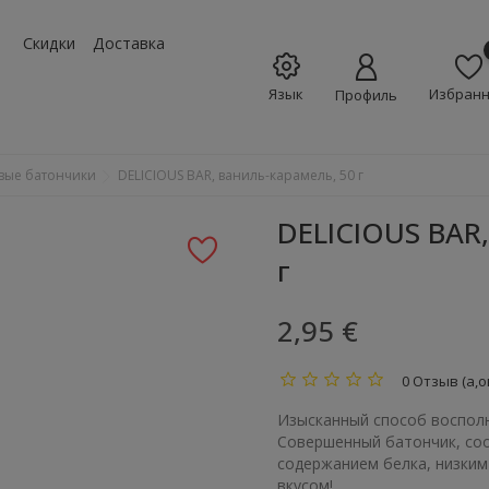
w_down
Скидки
Доставка
Язык
Избран
Профиль
вые батончики
DELICIOUS BAR, ваниль-карамель, 50 г
DELICIOUS BAR
г
2,95 €
0 Отзыв (а,о
Изысканный способ восполн
Совершенный батончик, со
содержанием белка, низким
вкусом!