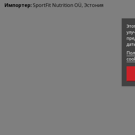
Импортер:
SportFit Nutrition OÜ, Эстония
Это
улу
пре
дат
Пол
coo
Нет В Наличии
Нет В Наличии
379 Kcal