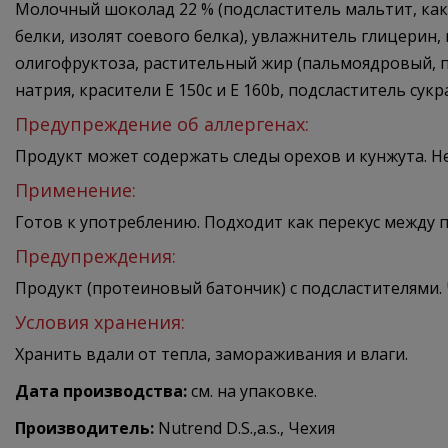
Молочный шоколад 22 % (подсластитель мальтит, кака
белки, изолят соевого белка), увлажнитель глицерин,
олигофруктоза, растительный жир (пальмоядровый, п
натрия, красители E 150c и E 160b, подсластитель сукр
Предупреждение об аллергенах:
Продукт может содержать следы орехов и кунжута. Не 
Применение:
Готов к употреблению. Подходит как перекус между 
Предупреждения:
Продукт (протеиновый батончик) с подсластителями.
Условия хранения:
Хранить вдали от тепла, замораживания и влаги.
Дата производства:
см. на упаковке.
Производитель:
Nutrend D.S.,a.s., Чехия