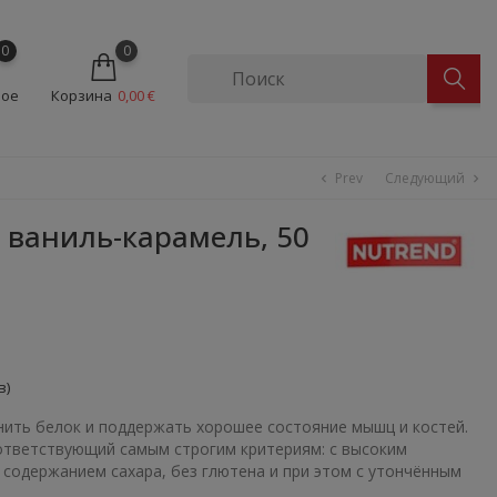
0
0
ное
Корзина
0,00 €
Prev
Следующий
chevron_left
chevron_right
, ваниль-карамель, 50
в)
ить белок и поддержать хорошее состояние мышц и костей.
ответствующий самым строгим критериям: с высоким
 содержанием сахара, без глютена и при этом с утончённым