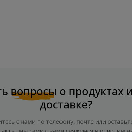
еченье
EXCELENT PROTEIN BAR,
Клубничный Торт, 85 Г
Цена
2,95 €
ть
вопросы
о продуктах 
доставке?
тесь с нами по телефону, почте или оставьт
такты, мы сами с вами свяжемся и ответим на