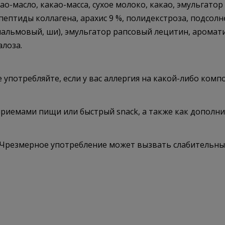
о-масло, какао-масса, сухое молоко, какао, эмульгато
 пептиды коллагена, арахис 9 %, полидекстроза, подсол
альмовый, ши), эмульгатор рапсовый лецитин, аромати
алоза.
употребляйте, если у вас аллергия на какой-либо комп
приемами пищи или быстрый snack, а также как дополни
 Чрезмерное употребление может вызвать слабительный