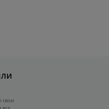
или
е свои
 все