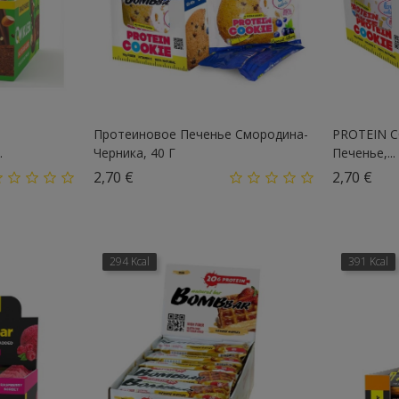
Протеиновое Печенье Смородина-
PROTEIN C
.
Черника, 40 Г
Печенье,...
Цена
Це
2,70 €
2,70 €
294 Kcal
391 Kcal