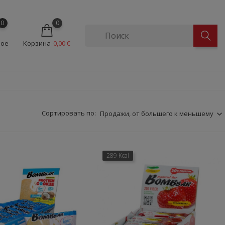
0
0
ное
Корзина
0,00 €
Сортировать по:
Продажи, от большего к меньшему
289 Kcal