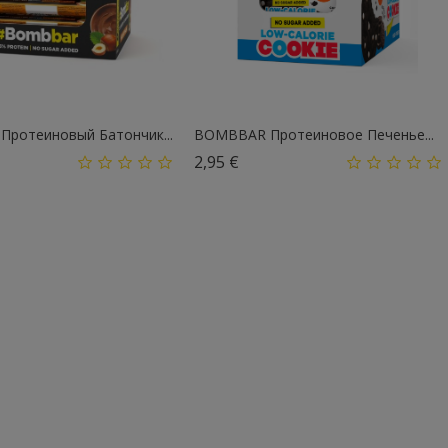
ротеиновый Батончик...
BOMBBAR Протеиновое Печенье...
на
Цена
2,95 €
Нет В Наличии