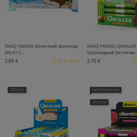
SNAQ FABRIQ Молочный Шоколад
SNAQ FABRIQ QWIKLER
MILKY С...
Шоколадный Батончик..
Цена
Цена
3,60 €
2,70 €
329 Kcal
Нет В Наличии
356 Kcal