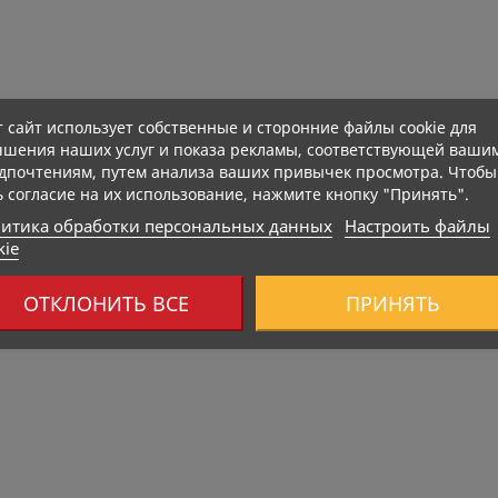
ированное
BOMBBAR Протеиновый Батончик...
CHIKAPIE П
т сайт использует собственные и сторонние файлы cookie для
Цена
Це
2,70 €
3,70 €
чшения наших услуг и показа рекламы, соответствующей ваши
дпочтениям, путем анализа ваших привычек просмотра. Чтобы
ь согласие на их использование, нажмите кнопку "Принять".
итика обработки персональных данных
Настроить файлы
kie
Нет В Наличии
ОТКЛОНИТЬ ВСЕ
ПРИНЯТЬ