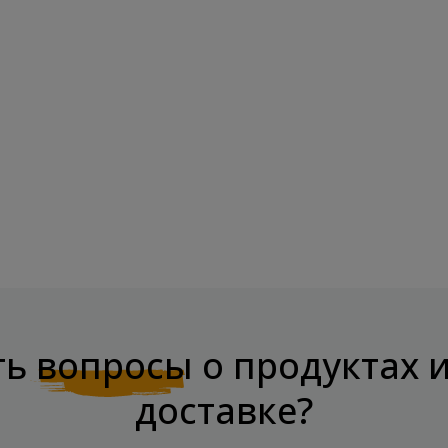
CHIKA BISKUIT Бисквитное Печенье
CHIKALAB 
-...
Батончик,..
Цена
Це
2,99 €
3,84 €
ть
вопросы
о продуктах 
доставке?