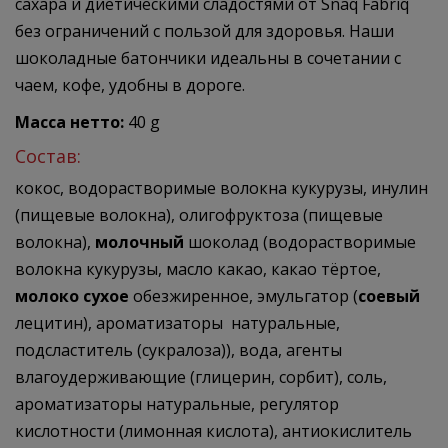
сахара и диетическими сладостями от Snaq Fabriq
без ограничений с пользой для здоровья. Наши
шоколадные батончики идеальны в сочетании с
чаем, кофе, удобны в дороге.
Масса нетто:
40 g
Состав:
кокос, водорастворимые волокна кукурузы, инулин
(пищевые волокна), олигофруктоза (пищевые
волокна),
молочный
шоколад (водорастворимые
волокна кукурузы, масло какао, какао тёртое,
молоко сухое
обезжиренное, эмульгатор (
соевый
лецитин), ароматизаторы натуральные,
подсластитель (сукралоза)), вода, агенты
влагоудерживающие (глицерин, сорбит), соль,
ароматизаторы натуральные, регулятор
кислотности (лимонная кислота), антиокислитель