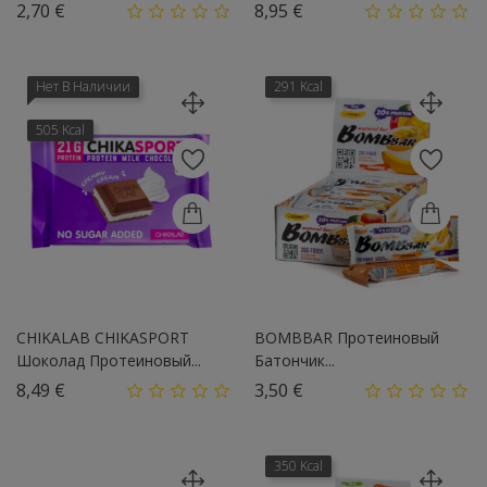
Цена
Цена
2,70 €
8,95 €
Нет В Наличии
291 Kcal
505 Kcal
CHIKALAB CHIKASPORT
BOMBBAR Протеиновый
Шоколад Протеиновый...
Батончик...
Цена
Цена
8,49 €
3,50 €
350 Kcal