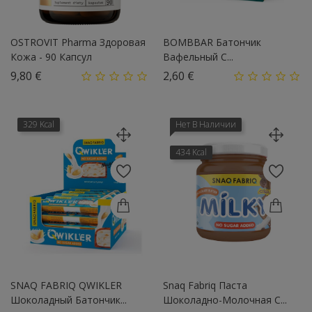
OSTROVIT Pharma Здоровая
BOMBBAR Батончик
Кожа - 90 Капсул
Вафельный С...
Цена
Цена
9,80 €
2,60 €
329 Kcal
Нет В Наличии
434 Kcal
SNAQ FABRIQ QWIKLER
Snaq Fabriq Паста
Шоколадный Батончик...
Шоколадно-Молочная С...