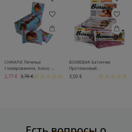
CHIKAPIE Печенье
BOMBBAR Батончик
Глазированное, Кокос -...
Протеиновый...
Базовая цена
Цена
Цена
2,77 €
3,70 €
3,50 €
Есть
вопросы
о