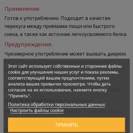
Применение:
Готов к употреблению. Подходит в качестве
перекуса между приёмами пищи или быстрого
снека, а также как источник легкоусвояемого белка.
Предупреждения:
Чрезмерное употребление может вызвать диарею.
Не употреблять при аллергии на какой-либо
Этот сайт использует собственные и сторонние файлы
ингредиент.
cookie для улучшения наших услуг и показа рекламы,
соответствующей вашим предпочтениям, путем
Условия хранения:
анализа ваших привычек просмотра. Чтобы дать
Хранить вдали от тепла, замораживания и влаги.
согласие на их использование, нажмите кнопку
"Принять".
Дата производства:
см. на упаковке.
Политика обработки персональных данных
Настроить файлы cookie
Производитель:
“FITNES FOOD”, Tupikovõi proezd
26, 445007 Toljatti, Россия
ПРИНЯТЬ
Импортёр:
SportFit Nutrition OÜ, Harju maakond,