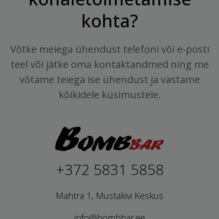
kohta?
Võtke meiega ühendust telefoni või e-posti
teel või jätke oma kontaktandmed ning me
võtame teiega ise ühendust ja vastame
kõikidele küsimustele.
+372 5831 5858
Mahtra 1, Mustakivi Keskus
info@bombbar.ee