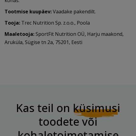
kohas.
Tootmise kuupäev:
Vaadake pakendilt.
Tooja:
Trec Nutrition Sp. z.o.o., Poola
Maaletooja:
SportFit Nutrition OÜ, Harju maakond,
Aruküla, Sügise tn 2a, 75201, Eesti
Kas teil on
küsimusi
toodete või
kohaletoimetamise