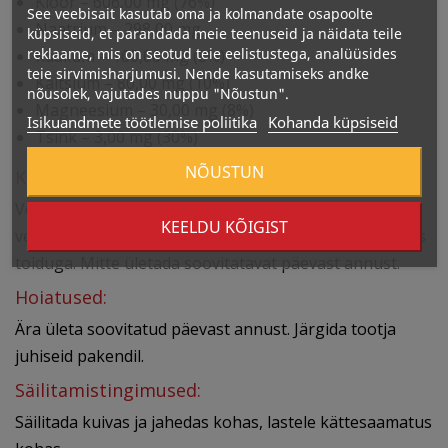
Kloor – 606,00 mg (76%)
See veebisait kasutab oma ja kolmandate osapoolte
Naatrium – 298,00 mg
küpsiseid, et parandada meie teenuseid ja näidata teile
reklaame, mis on seotud teie eelistustega, analüüsides
Kaalium – 160,00 mg (8%)
teie sirvimisharjumusi. Nende kasutamiseks andke
Kaltsium – 80,00 mg (10%)
nõusolek, vajutades nuppu "Nõustun".
Magneesium – 30,00 mg (8%)
Isikuandmete töötlemise poliitika
Kohanda küpsiseid
Tsink – 3,00 mg (30%)
NÕUSTUN
Kasutamine:
Võtta üks portsjon toodet – 2 kapslit – koos 300 ml
KEELDU KÕIGIST
veega. Kasutada 2 portsjonit päevas, eelistatavalt koos
toiduga. Mitte ületada soovitatavat päevast annust.
Hoiatused:
Ära ületa soovitatud päevast annust. Järgida tootja
juhiseid pakendil.
Säilitamistingimused:
Säilitada kuivas ja jahedas kohas, lastele kättesaamatus