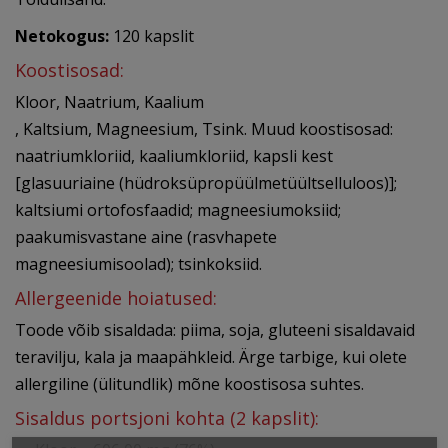
Netokogus:
120 kapslit
Koostisosad:
Kloor, Naatrium, Kaalium
, Kaltsium, Magneesium, Tsink. Muud koostisosad:
naatriumkloriid, kaaliumkloriid, kapsli kest
[glasuuriaine (hüdroksüpropüülmetüültselluloos)];
kaltsiumi ortofosfaadid; magneesiumoksiid;
paakumisvastane aine (rasvhapete
magneesiumisoolad); tsinkoksiid.
Allergeenide hoiatused:
Toode võib sisaldada: piima, soja, gluteeni sisaldavaid
teravilju, kala ja maapähkleid. Ärge tarbige, kui olete
allergiline (ülitundlik) mõne koostisosa suhtes.
Sisaldus portsjoni kohta (2 kapslit):