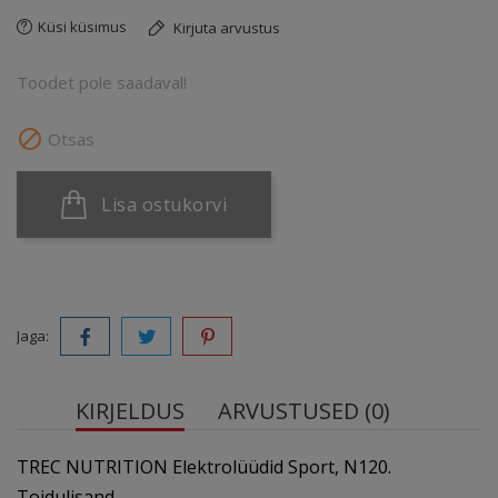
Küsi küsimus
Kirjuta arvustus
Toodet pole saadaval!

Otsas
Lisa ostukorvi
Jaga:
KIRJELDUS
ARVUSTUSED (0)
TREC NUTRITION Elektrolüüdid Sport, N120.
Toidulisand.