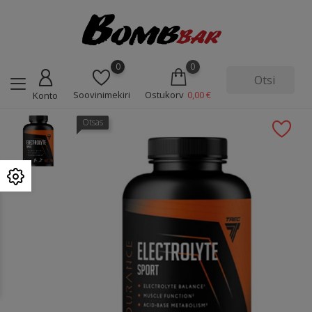
0
0
Soovinimekiri
Ostukorv
0,00 €
Konto
Otsas