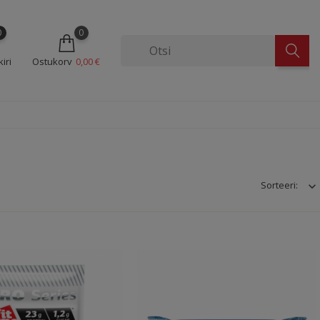
0
0
iri
Ostukorv
0,00 €
Sorteeri: