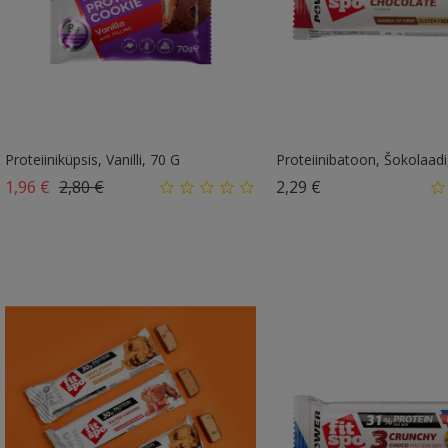
Proteiiniküpsis, Vanilli, 70 G
Proteiinibatoon, Šokolaadi
Tavahind
Hind
Hind
1,96 €
2,80 €
2,29 €