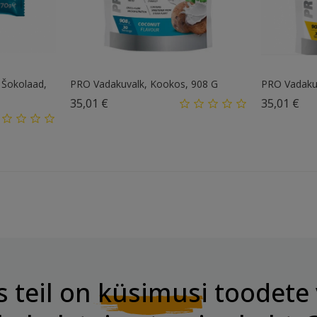
 Šokolaad,
PRO Vadakuvalk, Kookos, 908 G
PRO Vadakuv
Hind
Hi
35,01 €
35,01 €
s teil on
küsimusi
toodete 