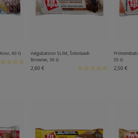
 Koor, 60 G
Valgubatoon SLIM, Šokolaadi-
Proteiiniba
Brownie, 50 G
55 G
Hind
Hin
2,60 €
2,50 €