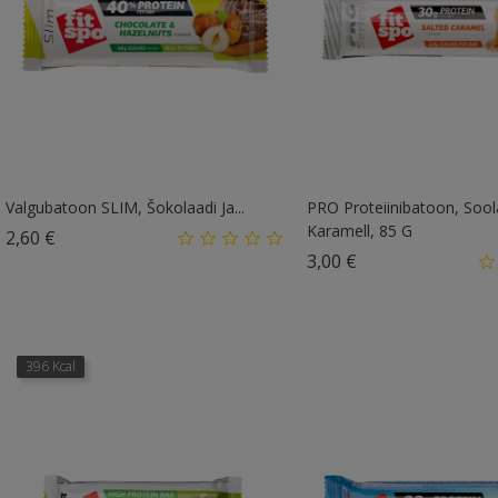
Valgubatoon SLIM, Šokolaadi Ja...
PRO Proteiinibatoon, Soo
Karamell, 85 G
Hind
2,60 €
Hind
3,00 €
396 Kcal