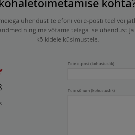
kohaletoimetamise kohta
meiega ühendust telefoni või e-posti teel või jä
andmed ning me võtame teiega ise ühendust ja
kõikidele küsimustele.
Teie e-post (kohustuslik)
8
Teie sõnum (kohustuslik)
s