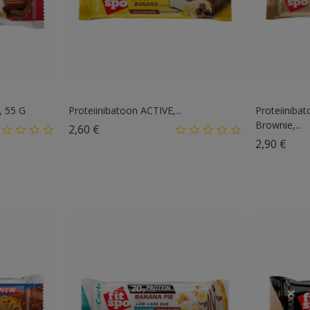
, 55 G
Proteiinibatoon ACTIVE,...
Proteiiniba
Brownie,...
Hind
2,60 €
Hin
2,90 €