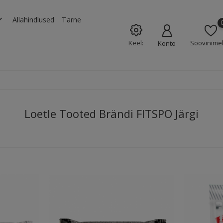
rrow_down
Allahindlused
Tarne
Keel:
Soovinimek
Konto
Loetle Tooted Brändi FITSPO Järgi