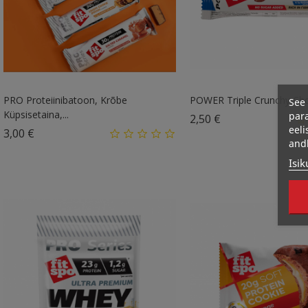
PRO Proteiinibatoon, Krõbe
POWER Triple Crunchy Cho
See 
Küpsisetaina,...
para
Hind
2,50 €
eeli
Hind
3,00 €
and
Isik