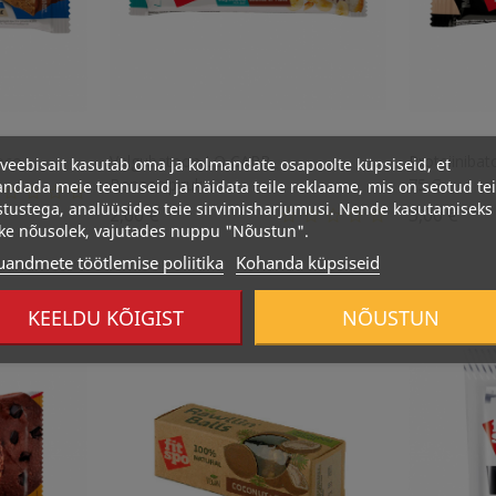
co...
Valgubatoon LO CARB,
Proteiinib
veebisait kasutab oma ja kolmandate osapoolte küpsiseid, et
Banaanipiruka...
75 G
ndada meie teenuseid ja näidata teile reklaame, mis on seotud te
stustega, analüüsides teie sirvimisharjumusi. Nende kasutamiseks
Hind
Hin
2,60 €
3,00 €
ke nõusolek, vajutades nuppu "Nõustun".
uandmete töötlemise poliitika
Kohanda küpsiseid
KEELDU KÕIGIST
NÕUSTUN