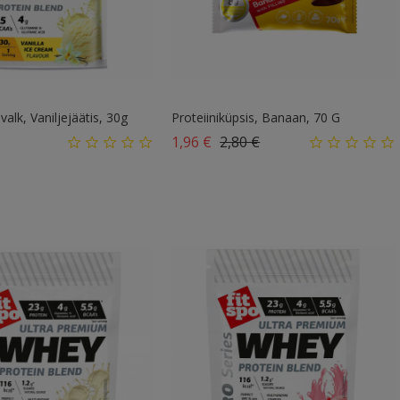
lk, Vaniljejäätis, 30g
Proteiiniküpsis, Banaan, 70 G
d
Tavahind
Hind
1,96 €
2,80 €