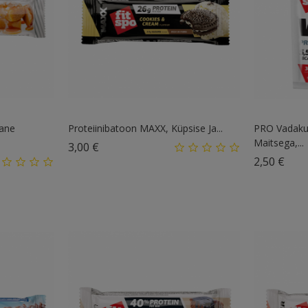
lane
Proteiinibatoon MAXX, Küpsise Ja...
PRO Vadakuv
Maitsega,...
Hind
3,00 €
Hin
2,50 €