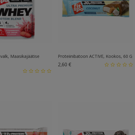
alk, Maasikajäätise
Proteiinibatoon ACTIVE, Kookos, 60 G
Hind
2,60 €
d