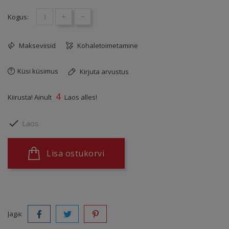
+
-
Kogus:
Makseviisid
Kohaletoimetamine
Küsi küsimus
Kirjuta arvustus
4
Kiirusta! Ainult
Laos alles!

Laos
Lisa ostukorvi
Jaga: