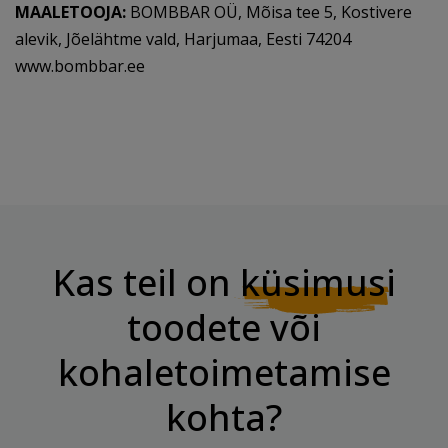
MAALETOOJA:
BOMBBAR OÜ, Mõisa tee 5, Kostivere
alevik, Jõelähtme vald, Harjumaa, Eesti 74204
www.bombbar.ee
Kas teil on
küsimusi
toodete või
kohaletoimetamise
kohta?