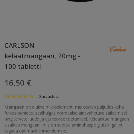
CARLSON
kelaatmangaan, 20mg -
100 tabletti
16,50 €
0 arvustust
Mangaan
on oluline mikroelement, mis osaleb paljudes keha
funktsioonides, sealhulgas normaalse ainevahetuse säilitamisel
ning tervete luude ja aju tervise toetamisel. Kelaaditud mangaan
sisaldab mangaani, mis on seotud aminohappe glütsiiniga, et
tagada optimaalne imendumine.