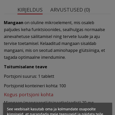
KIRJELDUS
ARVUSTUSED (0)
Mangaan
on oluline mikroelement, mis osaleb
paljudes keha funktsioonides, sealhulgas normaalse
ainevahetuse säilitamisel ning tervete luude ja aju
tervise toetamisel. Kelaaditud mangaan sisaldab
mangaani, mis on seotud aminohappe glütsiiniga, et
tagada optimaalne imendumine.
Toitumisalane teave
Portsjoni suurus: 1 tablett
Portsjonid konteineri kohta: 100
Kogus portsjoni kohta
Mangaan (mangaanglütsinaatkelaadist) 20 mg
See veebisait kasutab oma ja kolmandate osapoolte
Kasutamine
küpsiseid, et parandada meie teenuseid ja näidata teile