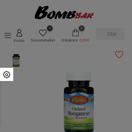
0
0
Soovinimekiri
Ostukorv
0,00 €
Konto