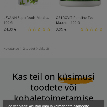
LEVANN Superfoods Matcha,
OSTROVIT Roheline Tee
100 G
Matcha - 100 G
Hind
Hind
24,39 €
9,99 €
Kuvatakse 1–2 toodet (kokku 2)
Kas teil on
küsimusi
toodete või
kohaletoimetamise
See veebisait kasutab oma ja kolmandate osapoolte