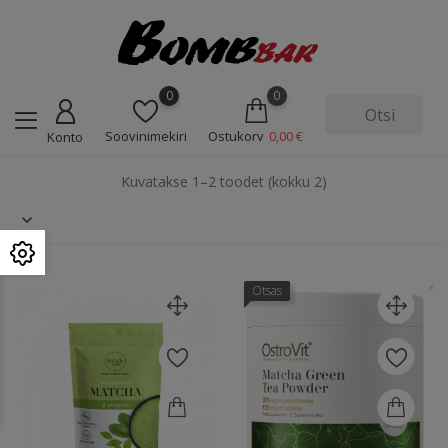
0
0
Soovinimekiri
Ostukorv
0,00 €
Konto
Kuvatakse 1–2 toodet (kokku 2)
Otsas