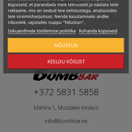
kohta?
küpsiseid, et parandada meie teenuseid ja näidata teile
reklaame, mis on seotud teie eelistustega, analüüsides
teie sirvimisharjumusi. Nende kasutamiseks andke
Võtke meiega ühendust telefoni või e-posti
nõusolek, vajutades nuppu "Nõustun".
teel või jätke oma kontaktandmed ning me
Isikuandmete töötlemise poliitika
Kohanda küpsiseid
võtame teiega ise ühendust ja vastame
NÕUSTUN
kõikidele küsimustele.
KEELDU KÕIGIST
+372 5831 5858
Mahtra 1, Mustakivi Keskus
info@bombbar.ee