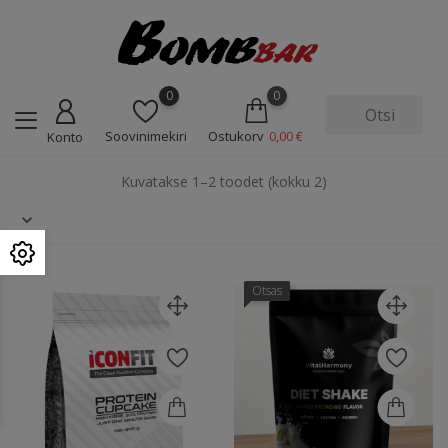
0
0
Soovinimekiri
Ostukorv
0,00 €
Konto
Kuvatakse 1–2 toodet (kokku 2)
Otsas