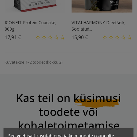
ICONFIT Protein Cupcake,
VITALHARMONY Dieetšeik,
800g
Soolatud...
Hind
Hind
17,91 €
15,90 €
Kuvatakse 1–2 toodet (kokku 2)
Kas teil on
küsimusi
toodete või
kohaletoimetamise
See veebisait kasutab oma ja kolmandate osapoolte