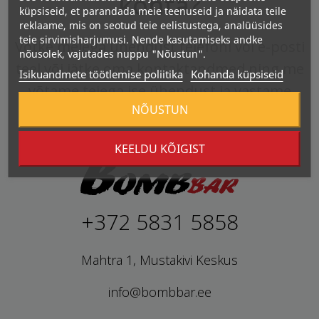
kohta?
küpsiseid, et parandada meie teenuseid ja näidata teile
reklaame, mis on seotud teie eelistustega, analüüsides
teie sirvimisharjumusi. Nende kasutamiseks andke
Võtke meiega ühendust telefoni või e-posti
nõusolek, vajutades nuppu "Nõustun".
teel või jätke oma kontaktandmed ning me
Isikuandmete töötlemise poliitika
Kohanda küpsiseid
võtame teiega ise ühendust ja vastame
NÕUSTUN
kõikidele küsimustele.
KEELDU KÕIGIST
+372 5831 5858
Mahtra 1, Mustakivi Keskus
info@bombbar.ee