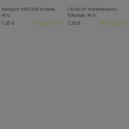
MaxSport PROTEIN Brownie,
CRUNCHY Proteiinibatoon,
40 G
Šokolaad, 40 G
Hind
Hind
1,20 €
1,20 €
406 Kcal
428 Kcal
MaxSport Proteiinibatoon –
MaxSport Proteiinibatoon –
Karamell, 50 G
Pistaatsia, 50 G
Hind
Hind
1,20 €
1,20 €