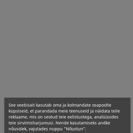
Hind
Hind
1,20 €
1,00 €
379 Kcal
372 Kcal
MaxSport CRUNCHY
MaxSport INFINITY
Proteiinibatoon –...
Proteiinibatoon –...
See veebisait kasutab oma ja kolmandate osapoolte
Hind
Hind
1,20 €
1,50 €
küpsiseid, et parandada meie teenuseid ja näidata teile
reklaame, mis on seotud teie eelistustega, analüüsides
teie sirvimisharjumusi. Nende kasutamiseks andke
nõusolek, vajutades nuppu "Nõustun".
390 Kcal
551 Kcal