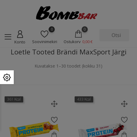
0
0
Soovinimekiri
Ostukorv
0,00 €
Konto
Loetle Tooted Brändi MaxSport Järgi
Kuvatakse 1–30 toodet (kokku 31)
361 Kcal
433 Kcal