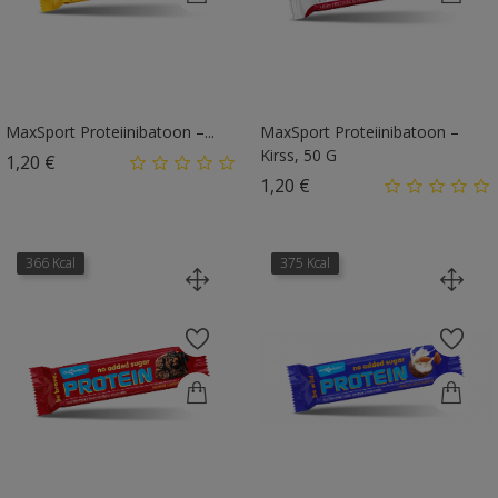
MaxSport Proteiinibatoon –...
MaxSport Proteiinibatoon –
Kirss, 50 G
Hind
1,20 €
Hind
1,20 €
366 Kcal
375 Kcal