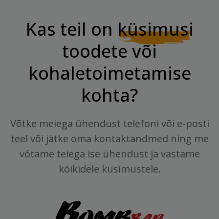
Kas teil on
küsimusi
toodete või
kohaletoimetamise
kohta?
Võtke meiega ühendust telefoni või e-posti
teel või jätke oma kontaktandmed ning me
võtame teiega ise ühendust ja vastame
kõikidele küsimustele.