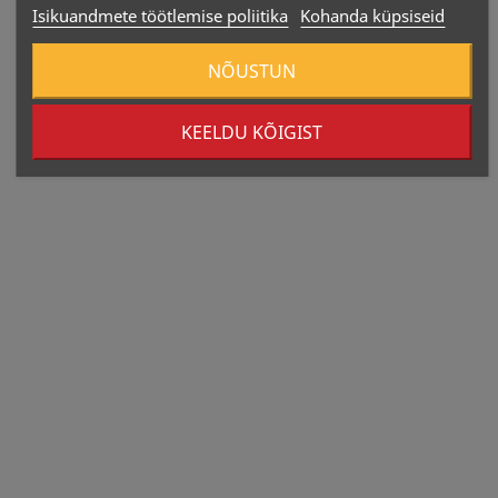
Isikuandmete töötlemise poliitika
Kohanda küpsiseid
NÕUSTUN
KEELDU KÕIGIST
MaxSport INFINITY
MaxSport Proteiinikreem X-
Proteiinibatoon –...
Cream...
Hind
Hind
1,50 €
9,80 €
321 Kcal
329 Kcal