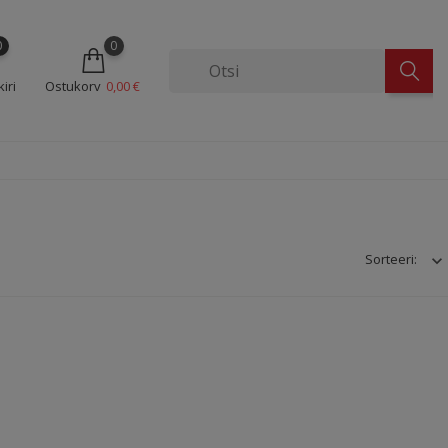
0
0
iri
Ostukorv
0,00 €
Sorteeri: