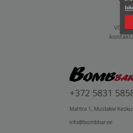
Isik
Võtke 
kontakt
+372 5831 585
Mahtra 1, Mustakivi Kesku
info@bombbar.ee