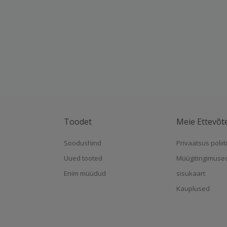
Toodet
Meie Ettevõt
Soodushind
Privaatsus poliit
Uued tooted
Müügitingimuse
Enim müüdud
sisukaart
Kauplused