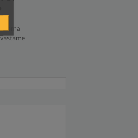
?
tke oma
 vastame