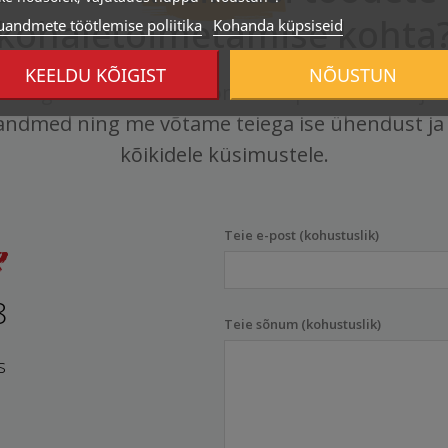
kohaletoimetamise kohta
uandmete töötlemise poliitika
Kohanda küpsiseid
KEELDU KÕIGIST
NÕUSTUN
meiega ühendust telefoni või e-posti teel või jä
andmed ning me võtame teiega ise ühendust ja
kõikidele küsimustele.
Teie e-post (kohustuslik)
8
Teie sõnum (kohustuslik)
s