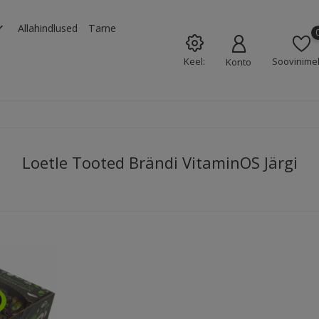
rrow_down
Allahindlused
Tarne
Keel:
Soovinimek
Konto
Loetle Tooted Brändi VitaminOS Järgi