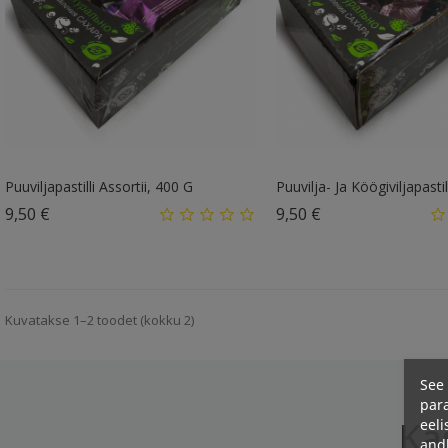
Puuviljapastilli Assortii, 400 G
Puuvilja- Ja Köögiviljapastill
Hind
Hind
9,50 €
9,50 €
Kuvatakse 1–2 toodet (kokku 2)
See 
para
Ka
eeli
and