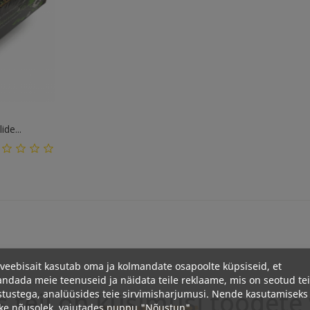
ide...
veebisait kasutab oma ja kolmandate osapoolte küpsiseid, et
ndada meie teenuseid ja näidata teile reklaame, mis on seotud te
s teil on
küsimusi
toodete 
stustega, analüüsides teie sirvimisharjumusi. Nende kasutamiseks
ke nõusolek, vajutades nuppu "Nõustun".