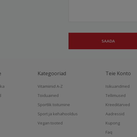
e
Kategooriad
Teie Konto
ika
Vitamiinid A-Z
Isikuandmed
d
Toiduained
Tellimused
Sportlik toitumine
Kreeditarved
Sport ja kehahooldus
Aadressid
Vegan tooted
Kupong
Faq