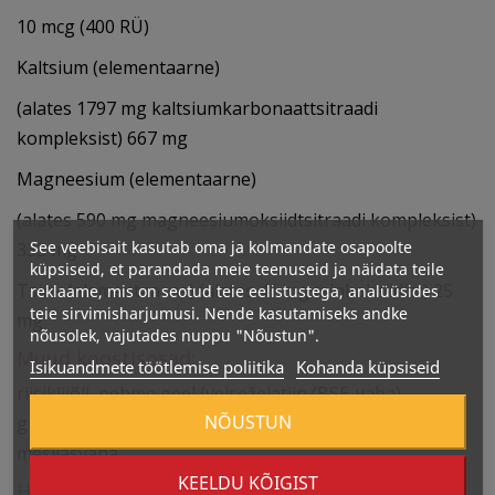
10 mcg (400 RÜ)
Kaltsium (elementaarne)
(alates 1797 mg kaltsiumkarbonaattsitraadi
kompleksist) 667 mg
Magneesium (elementaarne)
(alates 590 mg magneesiumoksiidtsitraadi kompleksist)
See veebisait kasutab oma ja kolmandate osapoolte
333 mg
küpsiseid, et parandada meie teenuseid ja näidata teile
Tsink (elementaarne) (alates 41 mg tsinkoksiidist) 25
reklaame, mis on seotud teie eelistustega, analüüsides
teie sirvimisharjumusi. Nende kasutamiseks andke
mg
nõusolek, vajutades nuppu "Nõustun".
Muud koostisosad:
Isikuandmete töötlemise poliitika
Kohanda küpsiseid
riisikliiõli, pehme geel (veiseželatiin (BSE-vaba),
NÕUSTUN
glütseriin, vesi, tsinkoksiid), päevalille letsitiin ja
mesilasvaha.
KEELDU KÕIGIST
Hoiatus allergeenidest: