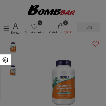
0
0
Soovinimekiri
Ostukorv
0,00 €
Konto