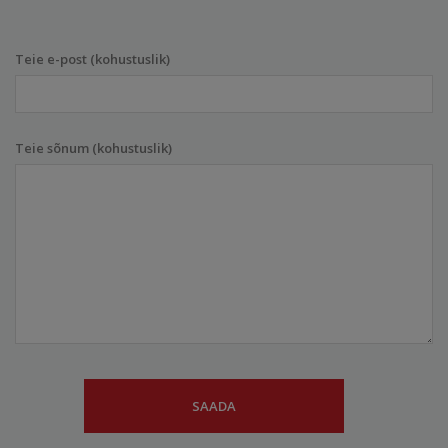
Teie e-post (kohustuslik)
Teie sõnum (kohustuslik)