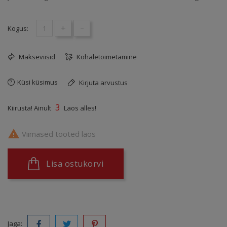
+
-
Kogus:
Makseviisid
Kohaletoimetamine
Küsi küsimus
Kirjuta arvustus
3
Kiirusta! Ainult
Laos alles!

Viimased tooted laos
Lisa ostukorvi
Jaga: