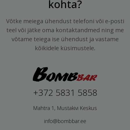
kohta?
Võtke meiega ühendust telefoni või e-posti
teel või jätke oma kontaktandmed ning me
võtame teiega ise ühendust ja vastame
kõikidele küsimustele.
+372 5831 5858
Mahtra 1, Mustakivi Keskus
info@bombbar.ee