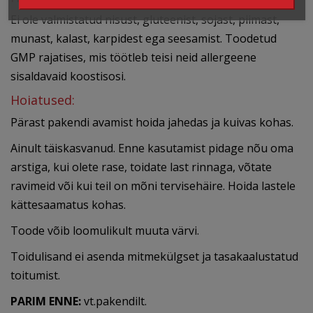
Ei ole valmistatud nisust, gluteenist, sojast, piimast,
munast, kalast, karpidest ega seesamist. Toodetud
GMP rajatises, mis töötleb teisi neid allergeene
sisaldavaid koostisosi.
Hoiatused:
Pärast pakendi avamist hoida jahedas ja kuivas kohas.
Ainult täiskasvanud. Enne kasutamist pidage nõu oma
arstiga, kui olete rase, toidate last rinnaga, võtate
ravimeid või kui teil on mõni tervisehäire. Hoida lastele
kättesaamatus kohas.
Toode võib loomulikult muuta värvi.
Toidulisand ei asenda mitmekülgset ja tasakaalustatud
toitumist.
PARIM ENNE:
vt.pakendilt.