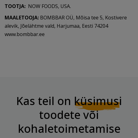
TOOTJA:
NOW FOODS, USA.
MAALETOOJA:
BOMBBAR OÜ, Mõisa tee 5, Kostivere
alevik, Jõelähtme vald, Harjumaa, Eesti 74204
www.bombbar.ee
Kas teil on
küsimusi
toodete või
kohaletoimetamise