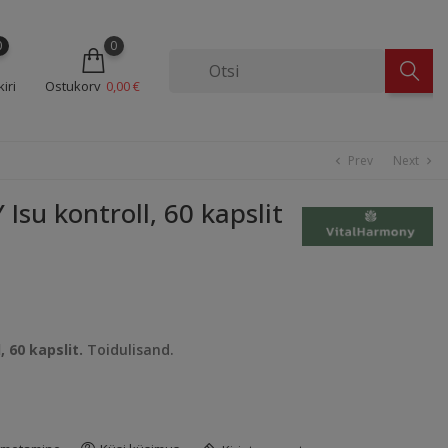
0
0
iri
Ostukorv
0,00 €
Prev
Next
chevron_left
chevron_right
u kontroll, 60 kapslit
 60 kapslit.
Toidulisand.