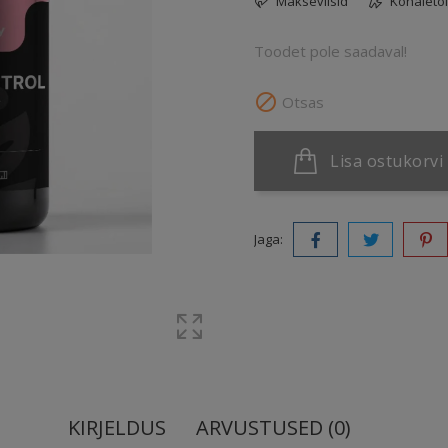
Makseviisid
Kohaleto
Toodet pole saadaval!

Otsas
Lisa ostukorvi
Jaga:
KIRJELDUS
ARVUSTUSED (0)