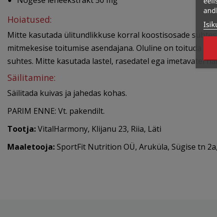
Nõgese leheekstrakt 50 mg
eeli
and
Hoiatused:
Isik
Mitte kasutada ülitundlikkuse korral koostisosade suhtes
mitmekesise toitumise asendajana. Oluline on toituda mitme
suhtes. Mitte kasutada lastel, rasedatel ega imetavatel nai
Säilitamine:
Säilitada kuivas ja jahedas kohas.
PARIM ENNE: Vt. pakendilt.
Tootja:
VitalHarmony, Klijanu 23, Riia, Läti
Maaletooja:
SportFit Nutrition OÜ, Aruküla, Sügise tn 2a,