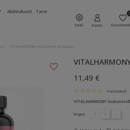
rrow_down
Allahindlused
Tarne
Keel:
Soovinimek
Konto
tox
VITALHARMONY Isu kontroll, 60 kapslit
VITALHARMONY Is
11,49 €
0 arvustust
VITALHARMONY Isukontroll,
+
-
Kogus: