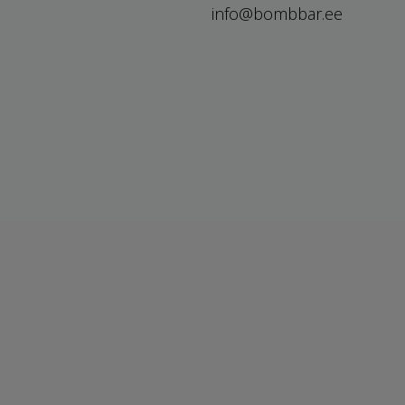
info@bombbar.ee
Soodushind
Privaatsus poliit
Uued tooted
Müügitingimuse
Enim müüdud
sisukaart
Kauplused