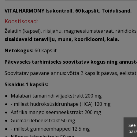
VITALHARMONY Isukontroll, 60 kapslit.
Toidulisand.
Koostisosad:
Želatiin (kapsel), riisijahu, magneesiumstearaat, ränidioksi
sisaldavaid teravilju, mune, koorikloomi, kala.
Netokogus:
60 kapslit
Päevaseks tarbimiseks soovitatav kogus ning annus
Soovitatav päevane annus: võtta 2 kapslit päevas, eelistat
Sisaldus 1 kapslis:
Malabari tamarindi viljaekstrakt 200 mg
- millest hüdroksüsidrunhape (HCA) 120 mg
Aafrika mango seemneekstrakt 200 mg
Gurmari leheekstrakt 50 mg
See 
- millest gümneemhapped 12,5 mg
para