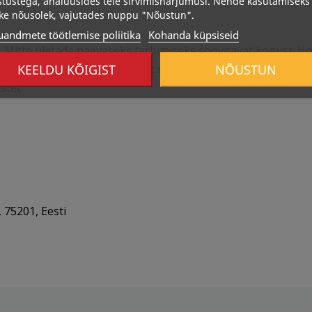
stustega, analüüsides teie sirvimisharjumusi. Nende kasutamiseks
ke nõusolek, vajutades nuppu "Nõustun".
uandmete töötlemise poliitika
Kohanda küpsiseid
. Mitte ületada päevaseks tarbimiseks soovitavat kogust. H
KEELDU KÕIGIST
NÕUSTUN
külgselt ja tasakaalustatult ning harrastada tervislikku elu
stel.
 75201, Eesti