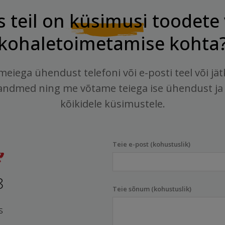
s teil on
küsimusi
toodete 
kohaletoimetamise kohta
meiega ühendust telefoni või e-posti teel või jä
andmed ning me võtame teiega ise ühendust ja
kõikidele küsimustele.
Teie e-post (kohustuslik)
8
Teie sõnum (kohustuslik)
s