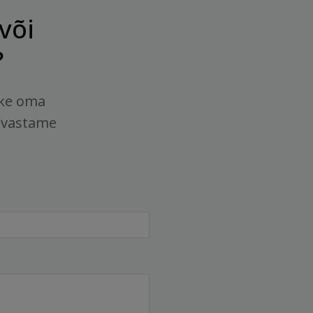
või
?
tke oma
 vastame