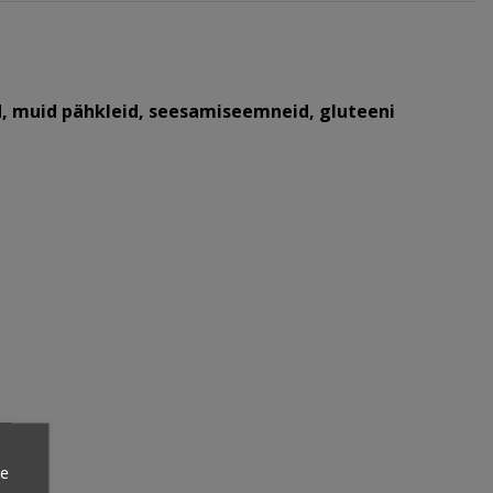
id, muid pähkleid, seesamiseemneid, gluteeni
ie