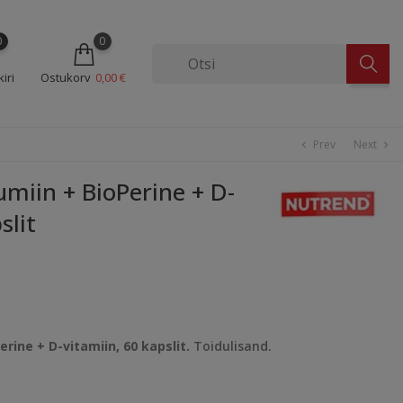
0
0
iri
Ostukorv
0,00 €
Prev
Next
chevron_left
chevron_right
iin + BioPerine + D-
slit
ine + D-vitamiin, 60 kapslit.
Toidulisand.