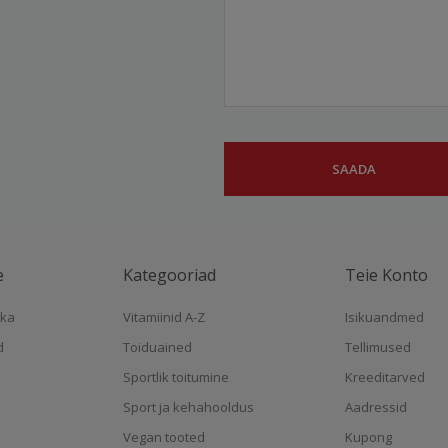
e
Kategooriad
Teie Konto
ika
Vitamiinid A-Z
Isikuandmed
d
Toiduained
Tellimused
Sportlik toitumine
Kreeditarved
Sport ja kehahooldus
Aadressid
Vegan tooted
Kupong