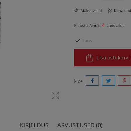
Makseviisid
Kohaleto
4
Kiirusta! Ainult
Laos alles!

Laos
Lisa ostukorvi
Jaga:
KIRJELDUS
ARVUSTUSED (0)