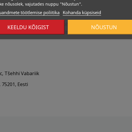
ke nõusolek, vajutades nuppu "Nõustun".
.
uandmete töötlemise poliitika
Kohanda küpsiseid
oida lastele kättesaamatus kohas. Mitte kasutada mitmekesi
KEELDU KÕIGIST
NÕUSTUN
kku elustiili. Mitte kasutada ülitundlikkuse korral koostisos
c, Tšehhi Vabariik
 75201, Eesti