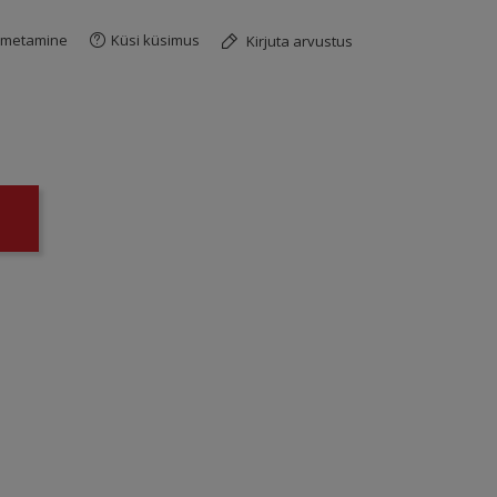
imetamine
Küsi küsimus
Kirjuta arvustus