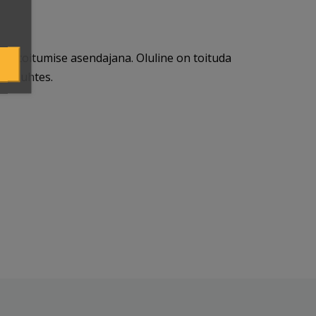
se toitumise asendajana. Oluline on toituda
ade suhtes.