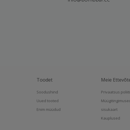
Toodet
Meie Ettevõt
Soodushind
Privaatsus poliit
Uued tooted
Müügitingimuse
Enim müüdud
sisukaart
Kauplused