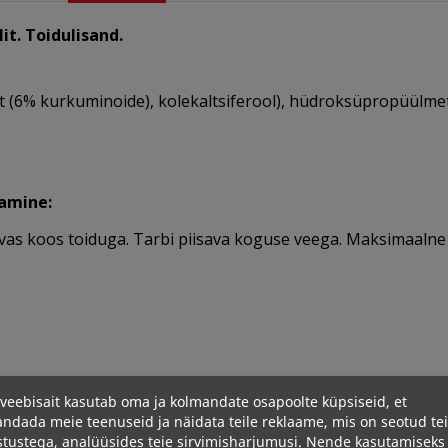
it.
Toidulisand.
(6% kurkuminoide), kolekaltsiferool), hüdroksüpropüülmetü
tamine:
vas koos toiduga. Tarbi piisava koguse veega. Maksimaalne 
veebisait kasutab oma ja kolmandate osapoolte küpsiseid, et
ndada meie teenuseid ja näidata teile reklaame, mis on seotud te
stustega, analüüsides teie sirvimisharjumusi. Nende kasutamiseks