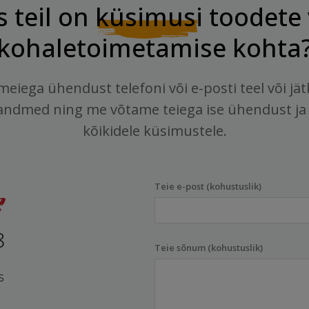
s teil on
küsimusi
toodete 
kohaletoimetamise kohta
meiega ühendust telefoni või e-posti teel või jä
andmed ning me võtame teiega ise ühendust ja
kõikidele küsimustele.
Teie e-post (kohustuslik)
8
Teie sõnum (kohustuslik)
s