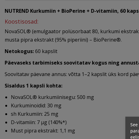
NUTREND Kurkumiin + BioPerine + D-vitamiin, 60 kapsl
Koostisosad:
NovaSOL® (emulgaator polüsorbaat 80, kurkumi ekstrakt 
musta pipra ekstrakt (95% piperiini) – BioPerine®.
Netokogus:
60 kapslit
Päevaseks tarbimiseks soovitatav kogus ning annus
Soovitatav päevane annus: võtta 1–2 kapslit üks kord päe
Sisaldus 1 kapsli kohta:
NovaSOL® kurkumiinisegu: 500 mg
Kurkuminoidid: 30 mg
sh Kurkumiin: 25 mg
D-vitamiin: 7 µg (140%*)
See 
Must pipra ekstrakt: 1,1 mg
para
eeli