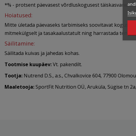
and
*% - protsent päevasest võrdluskogusest täiskasvanutele
Isik
Hoiatused:
Mitte ületada päevaseks tarbimiseks soovitavat kogust. H
mitmekülgselt ja tasakaalustatult ning harrastada tervisli
Säilitamine:
Säilitada kuivas ja jahedas kohas.
Tootmise kuupäev:
Vt. pakendilt.
Tootja:
Nutrend D.S., a.s., Chvalkovice 604, 77900 Olomou
Maaletooja:
SportFit Nutrition OÜ, Aruküla, Sügise tn 2a,