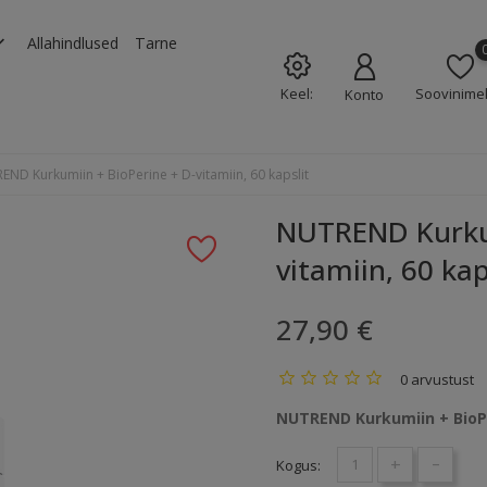
rrow_down
Allahindlused
Tarne
Keel:
Soovinimek
Konto
ND Kurkumiin + BioPerine + D-vitamiin, 60 kapslit
NUTREND Kurkum
vitamiin, 60 kap
27,90 €
0 arvustust
NUTREND Kurkumiin + BioPer
+
-
Kogus: