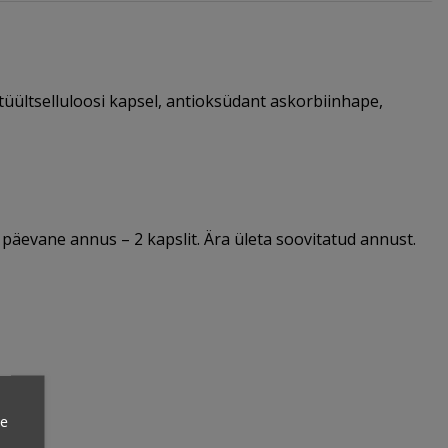
ültselluloosi kapsel, antioksüdant askorbiinhape,
päevane annus – 2 kapslit. Ära ületa soovitatud annust.
ie