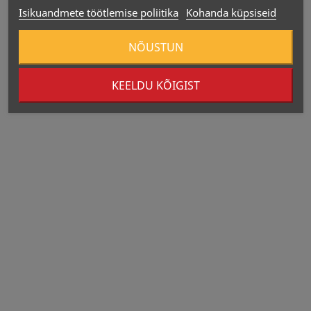
Isikuandmete töötlemise poliitika
Kohanda küpsiseid
NÕUSTUN
KEELDU KÕIGIST
PARIM ENNE:
TOOTJA:
MAALETOOJA: