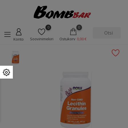
0
0
Soovinimekiri
Ostukorv
0,00 €
Konto