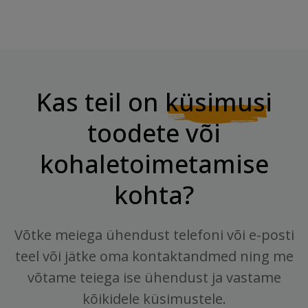
Kas teil on
küsimusi
toodete või
kohaletoimetamise
kohta?
Võtke meiega ühendust telefoni või e-posti
teel või jätke oma kontaktandmed ning me
võtame teiega ise ühendust ja vastame
kõikidele küsimustele.