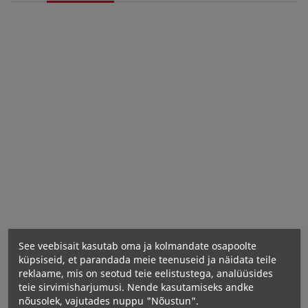
NOW FOODS Letsitiini graanulid GMO-ta - 907
grammi
Toiteväärtused
See veebisait kasutab oma ja kolmandate osapoolte
Aller
geenide hoiatused:
küpsiseid, et parandada meie teenuseid ja näidata teile
reklaame, mis on seotud teie eelistustega, analüüsides
teie sirvimisharjumusi. Nende kasutamiseks andke
nõusolek, vajutades nuppu "Nõustun".