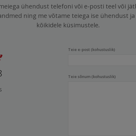
meiega ühendust telefoni või e-posti teel või jä
andmed ning me võtame teiega ise ühendust ja
kõikidele küsimustele.
Teie e-post (kohustuslik)
8
Teie sõnum (kohustuslik)
s