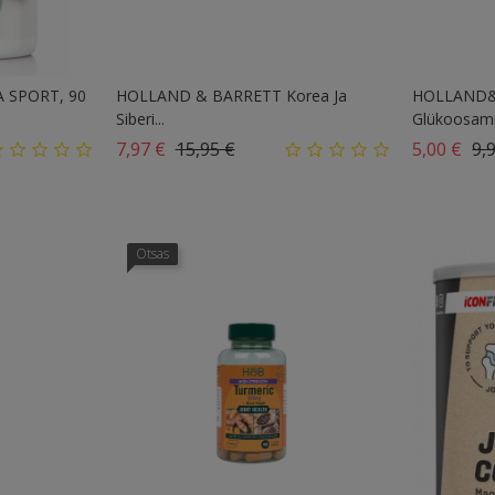
 SPORT, 90
HOLLAND & BARRETT Korea Ja
HOLLAND
Siberi...
Glükoosamii
Tavahind
Hind
Tav
7,97 €
15,95 €
5,00 €
9,
Otsas