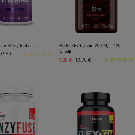
lear Whey Isolaat –...
ESSENSEY Kofeiin 200 Mg - 120
Kapslit
vahind
Hind
9,95 €
Tavahind
Hind
4,28 €
10,70 €