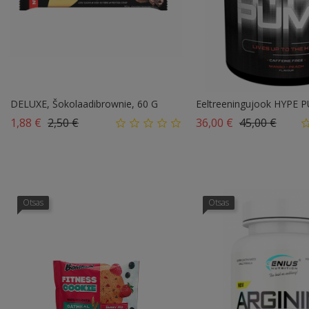
DELUXE, Šokolaadibrownie, 60 G
Eeltreeningujook HYPE P
Tavahind
Hind
Tavahind
Hind
1,88 €
2,50 €
36,00 €
45,00 €
Otsas
Otsas