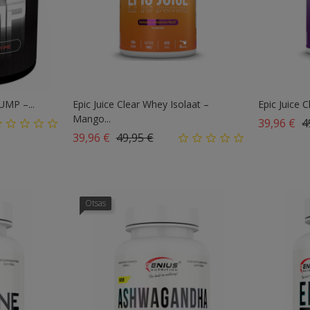
UMP –...
Epic Juice Clear Whey Isolaat –
Epic Juice C
Mango...
Ta
39,96 €
4
Tavahind
Hind
39,96 €
49,95 €
Otsas