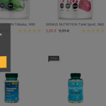
RITION Tribulus, N90
GENIUS NUTRITION Tsink Sport, N60
ahind
Hind
Tavahind
Hind
,00 €
5,00 €
9,99 €
ie
Otsas