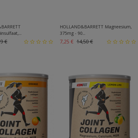
&BARRETT
HOLLAND&BARRETT Magneesium,
nsulfaat,...
375mg - 90...
ahind
Hind
Tavahind
Hind
99 €
7,25 €
14,50 €