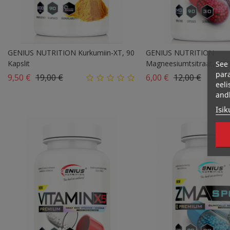
GENIUS NUTRITION Kurkumiin-XT, 90
GENIUS NUTRITION
Kapslit
Magneesiumtsitraat, N9
See 
para
Tavahind
Hind
Tavahind
Hind
9,50 €
19,00 €
6,00 €
12,00 €
eeli
and
Isik