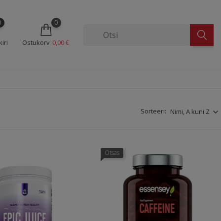
0
0
iri
Ostukorv
0,00 €
Sorteeri:
Nimi, A kuni Z
Otsas