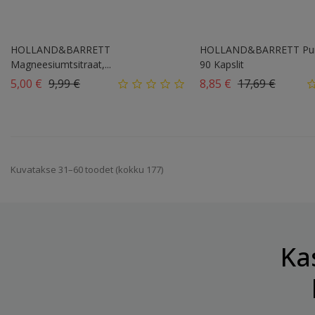
HOLLAND&BARRETT
HOLLAND&BARRETT Pune
Magneesiumtsitraat,...
90 Kapslit
Tavahind
Hind
Tavahind
Hind
5,00 €
9,99 €
8,85 €
17,69 €
Kuvatakse 31–60 toodet (kokku 177)
Ka