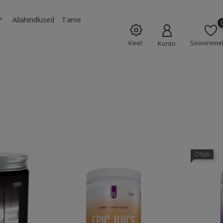
rrow_down
Allahindlused
Tarne
Keel:
Soovinimek
Konto
Otsas