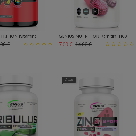
RITION IVitamins...
GENIUS NUTRITION Karnitiin, N60
ahind
Hind
Tavahind
Hind
,00 €
7,00 €
14,00 €
Otsas