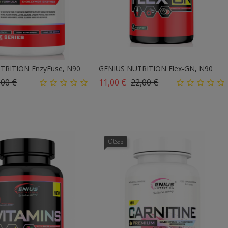
TRITION EnzyFuse, N90
GENIUS NUTRITION Flex-GN, N90
ahind
Hind
Tavahind
Hind
,00 €
11,00 €
22,00 €
Otsas