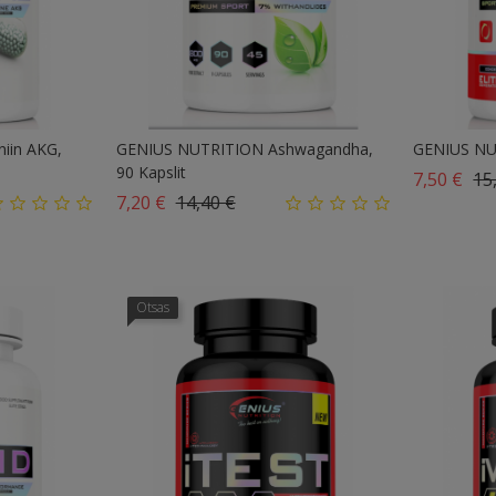
iin AKG,
GENIUS NUTRITION Ashwagandha,
GENIUS NU
90 Kapslit
Tav
7,50 €
15
Tavahind
Hind
7,20 €
14,40 €
Otsas