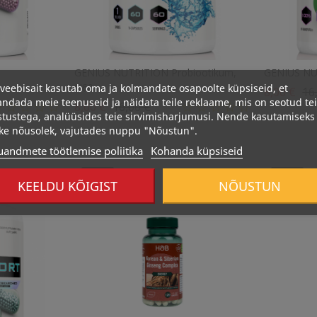
GENIUS NUTRITION Probiootikum,
GENIUS NUT
0
N60
veebisait kasutab oma ja kolmandate osapoolte küpsiseid, et
Tav
8,00 €
16
ndada meie teenuseid ja näidata teile reklaame, mis on seotud te
Tavahind
Hind
8,00 €
16,00 €
stustega, analüüsides teie sirvimisharjumusi. Nende kasutamiseks
ke nõusolek, vajutades nuppu "Nõustun".
uandmete töötlemise poliitika
Kohanda küpsiseid
Otsas
Otsas
KEELDU KÕIGIST
NÕUSTUN