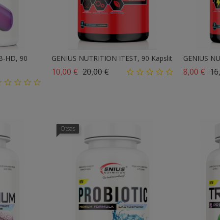
-HD, 90
GENIUS NUTRITION ITEST, 90 Kapslit
GENIUS NUT
Tavahind
Hind
Tav
10,00 €
20,00 €
8,00 €
16
Otsas