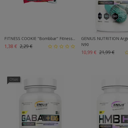
FITNESS COOKIE "Bombbar" Fitness...
GENIUS NUTRITION Argin
N90
Tavahind
Hind
1,38 €
2,29 €
Tavahind
Hind
10,99 €
21,99 €
Otsas