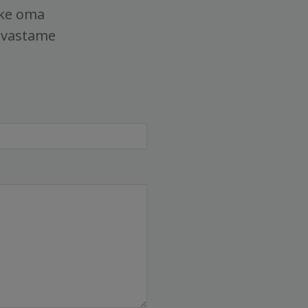
tke oma
 vastame