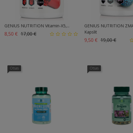
GENIUS NUTRITION Vitamin-X5,...
GENIUS NUTRITION ZMA
Kapslit
Tavahind
Hind
8,50 €
17,00 €
Tavahind
Hind
9,50 €
19,00 €
Otsas
Otsas