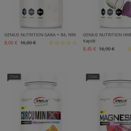
GENIUS NUTRITION GABA + B6, N90
GENIUS NUTRITION HMB
Kapslit
Tavahind
Hind
8,00 €
16,00 €
Tavahind
Hind
8,45 €
16,90 €
Otsas
Otsas