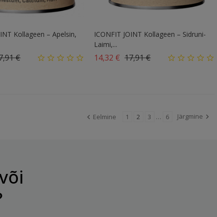
INT Kollageen – Apelsin,
ICONFIT JOINT Kollageen – Sidruni-
Laimi,...
vahind
Hind
Tavahind
Hind
7,91 €
14,32 €
17,91 €
Järgmine
Eelmine
1
2
3
…
6


või
?