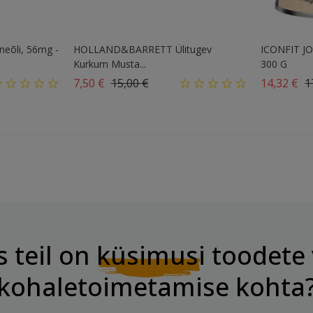
õli, 56mg -
HOLLAND&BARRETT Ülitugev
ICONFIT JO
Kurkum Musta...
300 G
Tavahind
Hind
Ta
7,50 €
15,00 €
14,32 €
1
s teil on
küsimusi
toodete 
kohaletoimetamise kohta