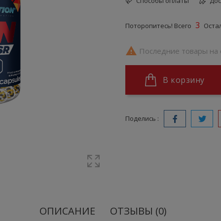
Способы оплаты
Дос
3
Поторопитесь! Всего
Остал

Последние товары на 
В корзину
Поделись :
ОПИСАНИЕ
ОТЗЫВЫ (0)