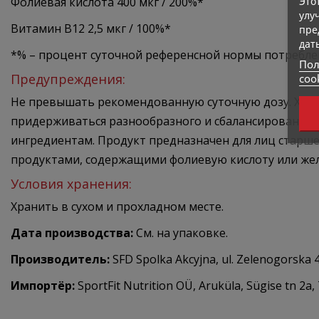
Это
Фолиевая кислота 400 мкг / 200%*
улу
Витамин В12 2,5 мкг / 100%*
пре
дат
*% – процент суточной референсной нормы потреблен
Пол
coo
Предупреждения:
Не превышать рекомендованную суточную дозу. Храни
придерживаться разнообразного и сбалансированног
ингредиентам. Продукт предназначен для лиц старше 
продуктами, содержащими фолиевую кислоту или жел
Условия хранения:
Хранить в сухом и прохладном месте.
Дата производства:
См. на упаковке.
Производитель:
SFD Spolka Akcyjna, ul. Zelenogorska 4
Импортёр:
SportFit Nutrition OÜ, Aruküla, Sügise tn 2a,