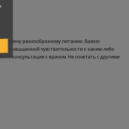
м
как замену разнообразному питанию. Важно
 при повышенной чувствительности к каким-либо
осле консультации с врачом. Не сочетать с другими