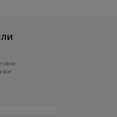
или
е свои
 все