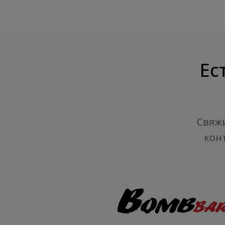
Ес
Свяжи
кон