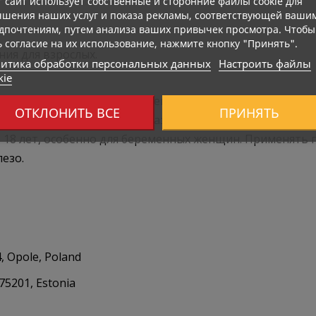
т сайт использует собственные и сторонние файлы cookie для
чшения наших услуг и показа рекламы, соответствующей ваши
дпочтениям, путем анализа ваших привычек просмотра. Чтобы
ь согласие на их использование, нажмите кнопку "Принять".
ия для взрослых.
итика обработки персональных данных
Настроить файлы
kie
ть в недоступном для детей месте. Не использовать 
ОТКЛОНИТЬ ВСЕ
ПРИНЯТЬ
о рациона и здорового образа жизни. Не использовать
18 лет, особенно для беременных женщин. Применять п
езо.
, Opole, Poland
 75201, Estonia