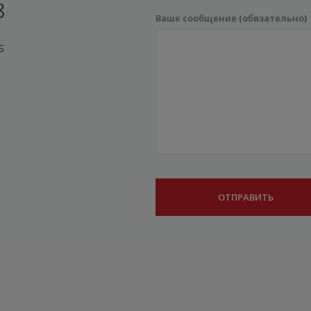
8
Ваше сообщение (обязательно)
s
атности
Витамины A-Z
Личные данны