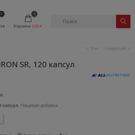
0
0
ное
Корзина
0,00 €
Prev
Следующий
chevron_left
chevron_right
RON SR, 120 капсул
в)
0 капсул.
Пищевая добавка.