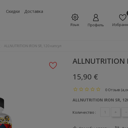
w_down
Скидки
Доставка
Язык
Избран
Профиль
ALLNUTRITION IRON SR, 120 капсул
ALLNUTRITION I
15,90 €
0 Отзыв (а,о
ALLNUTRITION IRON SR, 12
+
-
Количество :