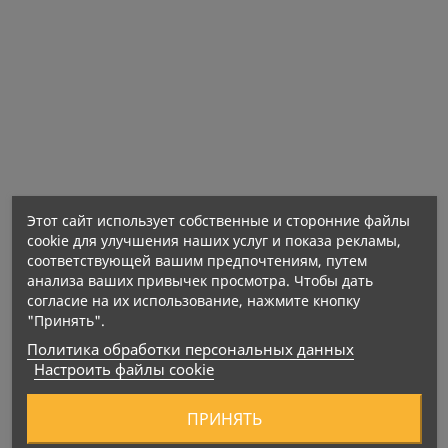
→ Способствует поддержанию нормального
уровня глюкозы в крови.
→ Значительно помогает обмену холестерина.
→ Поддерживает метаболизм жиров и белков.
→ Играет роль в образовании жирных кислот.
→ Поддерживает организм во время диеты.
Этот сайт использует собственные и сторонние файлы
cookie для улучшения наших услуг и показа рекламы,
соответствующей вашим предпочтениям, путем
анализа ваших привычек просмотра. Чтобы дать
согласие на их использование, нажмите кнопку
"Принять".
Политика обработки персональных данных
Настроить файлы cookie
ПРИНЯТЬ