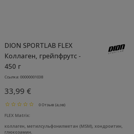
DION SPORTLAB FLEX
Коллаген, грейпфрутс -
450 г
Ссылка:
00000001038
33,99 €
0 Отзыв (а,ов)
FLEX Matrix:
коллаген, метилсульфонилметан (MSM), хондроитин,
глюкозамин.