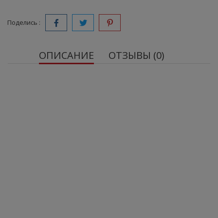
Поделись :
ОПИСАНИЕ
ОТЗЫВЫ (0)
FLEX Matrix:
коллаген, метилсульфонилметан (MSM),
хондроитин, глюкозамин.
Минералы и витамины:
Ca, Mg, Zn, vit. D3, vit. C.