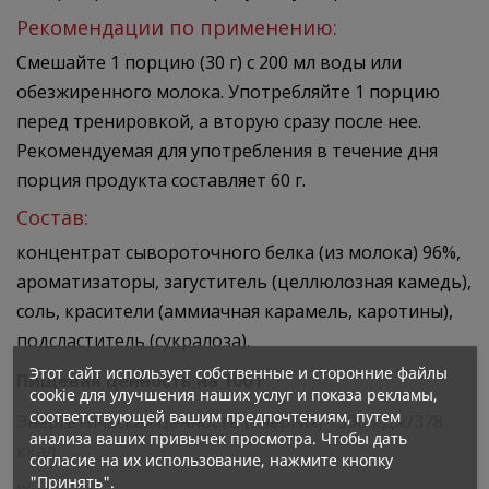
Рекомендации по применению:
Смешайте 1 порцию (30 г) с 200 мл воды или
обезжиренного молока. Употребляйте 1 порцию
перед тренировкой, а вторую сразу после нее.
Рекомендуемая для употребления в течение дня
порция продукта составляет 60 г.
Состав:
концентрат сывороточного белка (из молока) 96%,
ароматизаторы, загуститель (целлюлозная камедь),
соль, красители (аммиачная карамель, каротины),
подсластитель (сукралоза).
Этот сайт использует собственные и сторонние файлы
Пищевая ценность на 100 г
cookie для улучшения наших услуг и показа рекламы,
соответствующей вашим предпочтениям, путем
Энергетическая ценность (энергия) 1596 кДж/378
анализа ваших привычек просмотра. Чтобы дать
ккал
согласие на их использование, нажмите кнопку
"Принять".