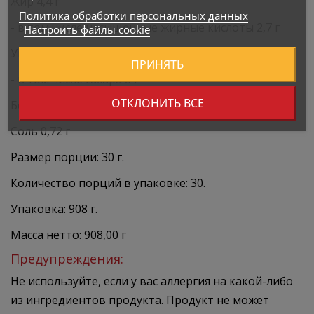
Жир 4,4 г
Политика обработки персональных данных
- в том числе насыщенные жирные кислоты 2,7 г
Настроить файлы cookie
Углеводы 8,7 г
ПРИНЯТЬ
- в том числе сахара 8 г
ОТКЛОНИТЬ ВСЕ
Белок 71 г
Соль 0,72 г
Размер порции: 30 г.
Количество порций в упаковке: 30.
Упаковка: 908 г.
Масса нетто: 908,00 г
Предупреждения:
Не используйте, если у вас аллергия на какой-либо
из ингредиентов продукта. Продукт не может