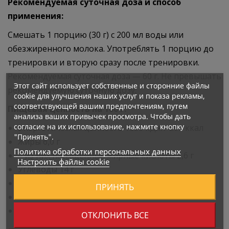
Рекомендуемая суточная доза и способ
применения:
Смешать 1 порцию (30 г) с 200 мл воды или
обезжиренного молока. Употреблять 1 порцию до
тренировки и вторую сразу после тренировки.
Рекомендуемая суточная доза — 60 г. Не превышать
Этот сайт использует собственные и сторонние файлы
рекомендуемую суточную дозу.
cookie для улучшения наших услуг и показа рекламы,
соответствующей вашим предпочтениям, путем
Пищевая ценность на 100 г:
анализа ваших привычек просмотра. Чтобы дать
согласие на их использование, нажмите кнопку
Энергетическая ценность 1650 кДж / 390 ккал
"Принять".
Жиры 6,0 г
Политика обработки персональных данных
– из них насыщенные жирные кислоты 2,6 г
Настроить файлы cookie
Углеводы 14 г
– из них сахара 4 г
ПРИНЯТЬ
Белки 70 г
Соль 0,33 г
ОТКЛОНИТЬ ВСЕ