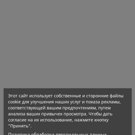
порошкообразной форме для удобного приема
пищевой добавки и идеально подходит для
людей, которым трудно глотать таблетки.
Белок - макроэлемент, образующий основную
структуру живых организмов. Это
макромолекулярное химическое соединение,
состоящее из остатков аминокислот,
соединенных пептидными связями.
Этот сайт использует собственные и сторонние файлы
cookie для улучшения наших услуг и показа рекламы,
соответствующей вашим предпочтениям, путем
анализа ваших привычек просмотра. Чтобы дать
согласие на их использование, нажмите кнопку
"Принять".
Политика обработки персональных данных