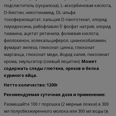
подсластитель (сукралоза), L-аскорбиновая кислота,
D-биотин, никотинамид, DL-альфа
токоферилацетат, кальция D-пантотенат, хлорид
пиридоксина, рибофлавин 5’ фосфат натрия, хлорид
тиамина, ацетат ретинила, фолиевая кислота,
филлохинон, холекальциферол, цианокобаламин,
фумарат железа, глюконат цинка, глюконат
марганца, глюконат меди, йодид калия, пиколинат
хрома, эмульгатор (соевый лецитин).
Может
содержать следы глютена, орехов и белка
куриного яйца.
Нетто количество: 1200г
Рекомендуемая суточная доза и применение:
Размешайте 100 г порошка (2 мерные ложки) в 300
мл полуобезжиренного молока или 300 мл воды (в