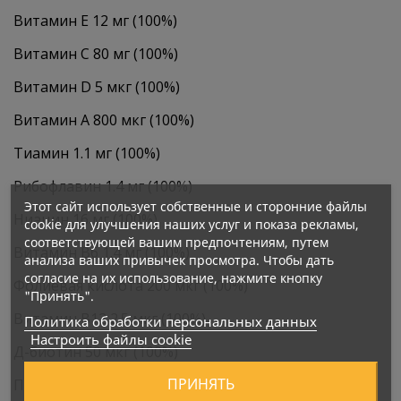
Витамин E 12 мг (100%)
Витамин C 80 мг (100%)
Витамин D 5 мкг (100%)
Витамин A 800 мкг (100%)
Тиамин 1.1 мг (100%)
Рибофлавин 1.4 мг (100%)
Этот сайт использует собственные и сторонние файлы
Ниацин 16 мг (100%)
cookie для улучшения наших услуг и показа рекламы,
соответствующей вашим предпочтениям, путем
Витамин B6 1.4 мг (100%)
анализа ваших привычек просмотра. Чтобы дать
согласие на их использование, нажмите кнопку
Фолиевая кислота 200 мкг (100%)
"Принять".
Витамин B12 2.5 мкг (100%)
Политика обработки персональных данных
Настроить файлы cookie
Д-биотин 50 мкг (100%)
ПРИНЯТЬ
Пантотеновая кислота 6 мг (100%)