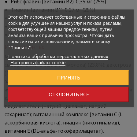
Рибофлавин (витамин B2): 0,35 мг (25%)
Тиамин (витамин B1): 0,27 мг (25%)
Этот сайт использует собственные и сторонние файлы
Фолиевая кислота: 50,00 µg (25%)
cookie для улучшения наших услуг и показа рекламы,
Биотин: 12,50 µg (25%)
соответствующей вашим предпочтениям, путем
Витамин B12: 0,63 µg (25%)
анализа ваших привычек просмотра. Чтобы дать
согласие на их использование, нажмите кнопку
Ингредиенты:
"Принять".
Политика обработки персональных данных
Мальтодекстрины (56,9%); концентрат
Настроить файлы cookie
сывороточного белка (из молока) (23,8%); декстроза
(11,0%); какао-порошок для шоколадного вкуса;
ПРИНЯТЬ
загуститель — модифицированный крахмал (из
ячменя); ароматизаторы; регулятор кислотности для
ОТКЛОНИТЬ ВСЕ
клубничного вкуса — лимонная кислота;
подсластители (натрий цикламат, натрий
сахаринат); витаминный комплекс [витамин C (L-
аскорбиновая кислота), ниацин (никотинамид),
витамин E (DL-альфа-токоферилацетат),