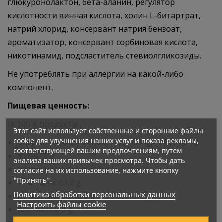
глюкуронолактон, бета-аланин, регулятор
кислотности винная кислота, холин L-битартрат,
натрий хлорид, консервант натрия бензоат,
ароматизатор, консервант сорбиновая кислота,
никотинамид, подсластитель стевиолгликозиды.
Не употреблять при аллергии на какой-либо
компонент.
Пищевая ценность:
(в 100 g продукта)
Этот сайт использует собственные и сторонние файлы
cookie для улучшения наших услуг и показа рекламы,
Энергетическая ценность: 1 069 kJ / 252 kcal
соответствующей вашим предпочтениям, путем
Жиры: 0 g
анализа ваших привычек просмотра. Чтобы дать
из них насыщенные: 0 g
согласие на их использование, нажмите кнопку
"Принять".
Углеводы: 61,8 g
Политика обработки персональных данных
из них сахара: 18,5 g
Настроить файлы cookie
Клетчатка: 0 g