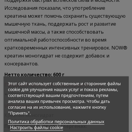
поддержки быстрых всплесков силы и мощности.
Исследования показали, что употребление
креатина может помочь сохранить существующую
мышечную ткань, поддержать рост и развитие
мышечной массы, а также способствовать
оптимальной работоспособности во время
кратковременных интенсивных тренировок. NOW®
креатин моногидрат не содержит добавок и
консервантов.
Нетто количество: 600 г
Этот сайт использует собственные и сторонние файлы
Пищевая ценность (на порцию / 5 г):
cookie для улучшения наших услуг и показа рекламы,
Креатин моногидрат 5 г (5000 мг)
соответствующей вашим предпочтениям, путем
анализа ваших привычек просмотра. Чтобы дать
Ингредиенты:
согласие на их использование, нажмите кнопку
"Принять".
Креатин моногидрат
Политика обработки персональных данных
Предупреждения об аллергенах:
Настроить файлы cookie