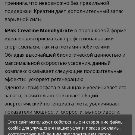
тренинга, что невозможно без правильной
поддержки. Креатин дает дополнительный запас
взрывной силы.
6Pak Creatine Monohydrate
в порошковой форме
идеален для приёма как профессиональными
спортсменами, так и атлетами-любителями.
Обладая высочайшей биологической ценностью и
максимальной скоростью усвоения, данный
комплекс оказывает следующие положительные
эффекты: ускоряет регенерацию
аденозинтрифосфата в мышцах и увеличивает его
запасы; значительно повышает общий
энергетический потенциал атлета; увеличивает
показатели мощности, скорости, выносливости;
позволяет повысить массу снарядов и количество
Этот сайт использует собственные и сторонние файлы
повторений в тяжёлых сетах; увеличивает
cookie для улучшения наших услуг и показа рекламы,
соответствующей вашим предпочтениям, путем