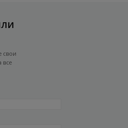
или
е свои
 все