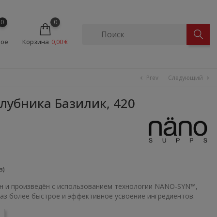
0
0
ное
Корзина
0,00 €
Prev
Следующий
chevron_left
chevron_right
лубника Базилик, 420
в)
н и произведён с использованием технологии NANO-SYN™,
раз более быстрое и эффективное усвоение ингредиентов.