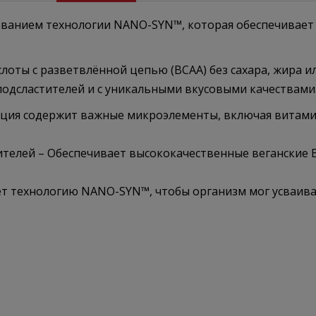
ванием технологии NANO-SYN™, которая обеспечивает в
оты с разветвлённой цепью (BCAA) без сахара, жира и
подсластителей и с уникальными вкусовыми качествами
ия содержит важные микроэлементы, включая витамин 
ителей – Обеспечивает высококачественные веганские B
т технологию NANO-SYN™, чтобы организм мог усваиват