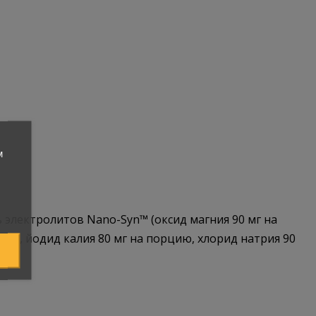
м
 электролитов Nano-Syn™ (оксид магния 90 мг на
 мг), йодид калия 80 мг на порцию, хлорид натрия 90