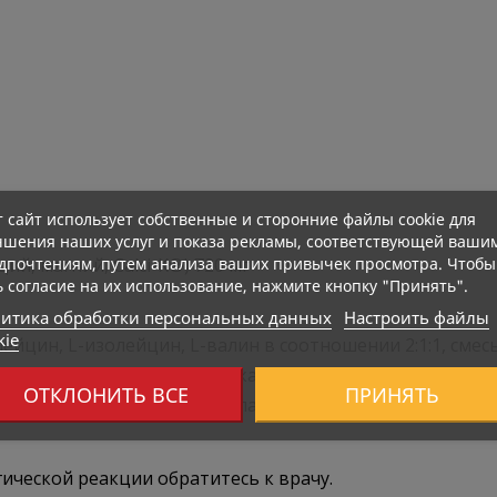
т сайт использует собственные и сторонние файлы cookie для
чшения наших услуг и показа рекламы, соответствующей ваши
дпочтениям, путем анализа ваших привычек просмотра. Чтобы
й, магний, Calci-K®) 720 мг
ь согласие на их использование, нажмите кнопку "Принять".
итика обработки персональных данных
Настроить файлы
kie
йцин, L-изолейцин, L-валин в соотношении 2:1:1, смесь
 порцию (фосфор 9,65 мг, кальций 19,68 мг, калий 16,89
ОТКЛОНИТЬ ВСЕ
ПРИНЯТЬ
ота), ароматизаторы, подсластитель (стевиозид).
гической реакции обратитесь к врачу.