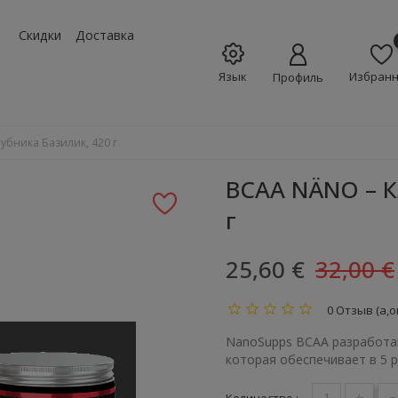
w_down
Скидки
Доставка
Язык
Избран
Профиль
убника Базилик, 420 г
BCAA NÄNO – К
г
25,60 €
32,00 €
0 Отзыв (а,о
NanoSupps BCAA разработа
которая обеспечивает в 5 
+
-
Количество :