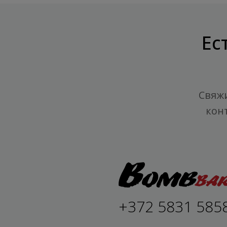
Ес
Свяжи
кон
+372 5831 585