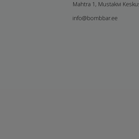
Mahtra 1, Mustakivi Kesku
info@bombbar.ee
Снижение цен
Политика прив
Новые товары
Условия прода
Лидеры продаж
Карта сайта