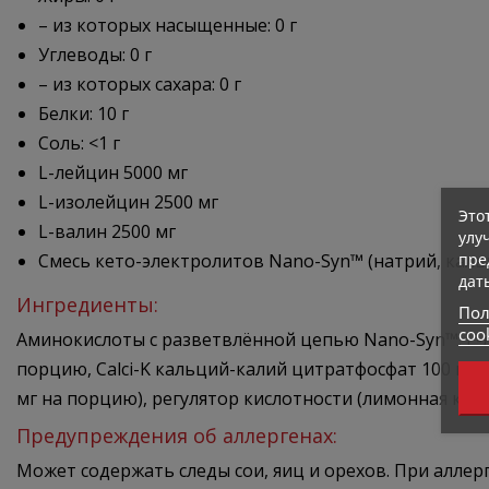
– из которых насыщенные: 0 г
Углеводы: 0 г
– из которых сахара: 0 г
Белки: 10 г
Соль: <1 г
L-лейцин 5000 мг
L-изолейцин 2500 мг
Это
L-валин 2500 мг
улу
пре
Смесь кето-электролитов Nano-Syn™ (натрий, кальци
дат
Ингредиенты:
Пол
coo
Аминокислоты с разветвлённой цепью Nano-Syn™: L-ле
порцию, Calci-K кальций-калий цитратфосфат 100 мг на
мг на порцию), регулятор кислотности (лимонная кисл
Предупреждения об аллергенах:
Может содержать следы сои, яиц и орехов. При аллер