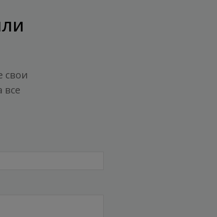
или
е свои
 все