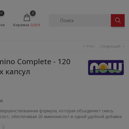
0
0
ное
Корзина
0,00 €
Prev
Следующий
chevron_left
chevron_right
no Complete - 120
х капсул
в)
вершенствованная формула, которая объединяет смесь
слот, обеспечивая 20 аминокислот в одной удобной добавке.