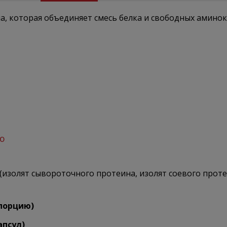
, которая объединяет смесь белка и свободных аминок
ию
изолят сывороточного протеина, изолят соевого протеи
порцию)
апсул)