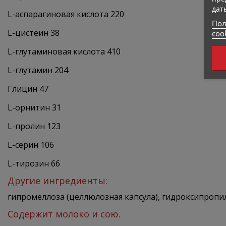
дат
L-аспарагиновая кислота 220
Пол
L-цистеин 38
coo
L-глутаминовая кислота 410
L-глутамин 204
Глицин 47
L-орнитин 31
L-пролин 123
L-серин 106
L-тирозин 66
Другие ингредиенты:
гипромеллоза (целлюлозная капсула), гидроксипропи
Содержит молоко и сою.