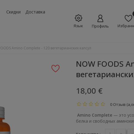
w_down
Скидки
Доставка
Язык
Избран
Профиль
OODS Amino Complete - 120 вегетарианских капсул
NOW FOODS Ami
вегетариански
18,00 €
0 Отзыв (а,о
Amino Complete
— это усо
белка и свободных аминоки
+
-
Количество :