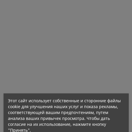
аминокислот и принимают участие в процессе
деления клеток. Кроме того, данное вещество
обеспечивает снятие чувства усталости и
утомления и способствует правильному
функционированию иммунной системы. Фолат
также способствует поддержанию правильных
психологических функций и поддерживает
нормальное производство крови, а также
поддерживает оптимальный обмен
гомоцистеина. Витамин B9 также способствует
росту материнских тканей во время
беременности.
Этот сайт использует собственные и сторонние файлы
cookie для улучшения наших услуг и показа рекламы,
соответствующей вашим предпочтениям, путем
анализа ваших привычек просмотра. Чтобы дать
согласие на их использование, нажмите кнопку
"Принять".