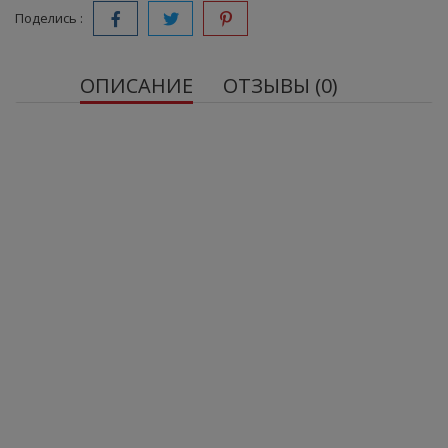
Поделись :
ОПИСАНИЕ
ОТЗЫВЫ (0)
OstroVit Фолиевая кислота 90 таблеток
Источник фолиевой кислоты - одна порция
пищевой добавки обеспечивает организм 800
мкг витамина B9.
Эффективность - упаковка продукта содержит 90
порций, что достаточно для трех месяцев