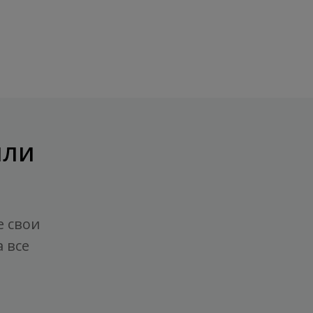
или
е свои
 все