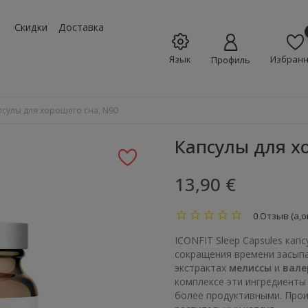
w_down
Скидки
Доставка
Язык
Избран
Профиль
псулы для хорошего сна, N90
Капсулы для х
13,90 €
0 Отзыв (а,о
ICONFIT Sleep Capsules кап
сокращения времени засыпа
экстрактах
мелиссы
и
вале
комплексе эти ингредиенты
более продуктивными. Прои