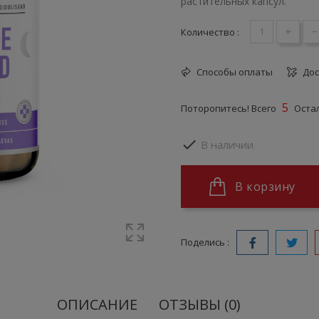
растительных капсул.
+
-
Количество :
Способы оплаты
Дос
5
Поторопитесь! Всего
Остал

В наличии
В корзину
Поделись :
ОПИСАНИЕ
ОТЗЫВЫ (0)