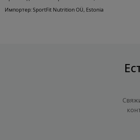
Импортер: SportFit Nutrition OÜ, Estonia
Ес
Свяжи
кон