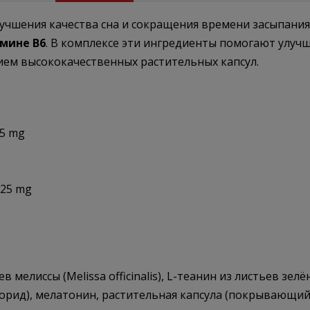
 улучшения качества сна и сокращения времени засыпани
мине B6
. В комплексе эти ингредиенты помогают улучш
ием высококачественных растительных капсул.
25 mg
 25 mg
 мелиссы (Melissa officinalis), L-теанин из листьев зелё
охлорид), мелатонин, растительная капсула (покрывающий