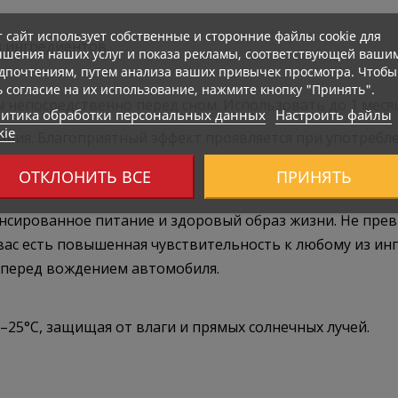
т сайт использует собственные и сторонние файлы cookie для
з ингредиентов.
чшения наших услуг и показа рекламы, соответствующей ваши
дпочтениям, путем анализа ваших привычек просмотра. Чтобы
ь согласие на их использование, нажмите кнопку "Принять".
ы непосредственно перед сном. Использовать до 1 мес
итика обработки персональных данных
Настроить файлы
kie
ния. Благоприятный эффект проявляется при употребл
те нервной системы.
ОТКЛОНИТЬ ВСЕ
ПРИНЯТЬ
ансированное питание и здоровый образ жизни. Не пре
 вас есть повышенная чувствительность к любому из инг
перед вождением автомобиля.
–25°C, защищая от влаги и прямых солнечных лучей.