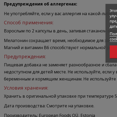
Предупреждения об аллергенах:
Это
Не употребляйте, если у вас аллергия на какой-либо и
улу
пре
Способ применения:
дат
Взрослым по 2 капсулы в день, запивая стаканом вод
Пол
coo
Мелатонин сокращает время, необходимое для засыпа
Магний и витамин B6 способствуют нормальной рабо
Предупреждения:
Пищевая добавка не заменяет разнообразное и сбал
недоступном для детей месте. Не используйте, если у
беременным и кормящим женщинам. Не используйте 
Условия хранения:
Хранить в оригинальной упаковке при температуре 5
Дата производства: Смотрите на упаковке.
Производитель: European Foods OÜ, Estonia