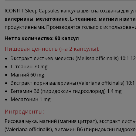
ICONFIT Sleep Capsules капсулы для сна созданы для
валерианы
,
мелатонине
,
L-теанине
,
магнии
и
вита
продуктивными. Производятся только с использован
Нетто количество: 90
капсул
Пищевая ценность (на 2 капсулы):
Экстракт листьев мелиссы (Melissa officinalis) 10:1 1
L-теанин 70 mg
Магний 60 mg
Экстракт корня валерианы (Valeriana officinalis) 10:1
Витамин B6 (пиридоксин гидрохлорид) 1.4 mg
Мелатонин 1 mg
Ингредиенты:
Рисовая мука, магний (магния цитрат), экстракт листьев
(Valeriana officinalis), витамин B6 (пиридоксин гидр