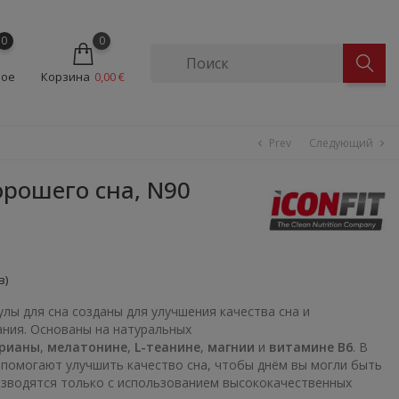
0
0
ное
Корзина
0,00 €
Prev
Следующий
chevron_left
chevron_right
орошего сна, N90
в)
сулы для сна созданы для улучшения качества сна и
ния. Основаны на натуральных
рианы
,
мелатонине
,
L-теанине
,
магнии
и
витамине B6
. В
 помогают улучшить качество сна, чтобы днём вы могли быть
зводятся только с использованием высококачественных