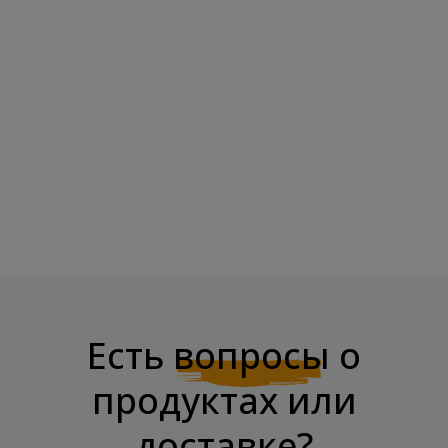
CHIKALAB Протеиновая
Смесь Для Выпечки -...
Цена
21,95 €
Есть
вопросы
о
продуктах или
доставке?