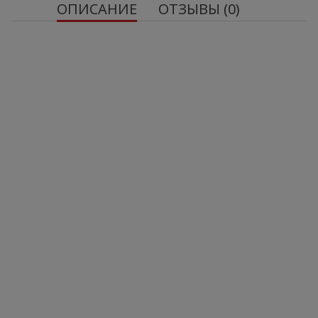
ОПИСАНИЕ
ОТЗЫВЫ (0)
TREC NUTRITION Пищевая добавка
ASHWAGANDHA MAX, 60 капсул
Может
содержать аллергены: молоко, сою, злаки,
содержащие глютен, рыбу, арахис.
ЧИСТЫЙ ВЕС: