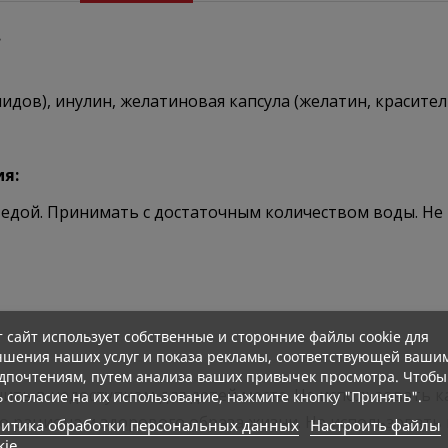
.
лидов), инулин, желатиновая капсула (желатин, красител
ия:
ед едой. Принимать с достаточным количеством воды. 
т сайт использует собственные и сторонние файлы cookie для
чшения наших услуг и показа рекламы, соответствующей ваши
дпочтениям, путем анализа ваших привычек просмотра. Чтобы
ть в недоступном для детей месте. Не использовать 
ь согласие на их использование, нажмите кнопку "Принять".
о рациона и здорового образа жизни. Не использовать
итика обработки персональных данных
Настроить файлы
kie