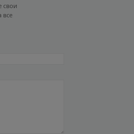
е свои
 все