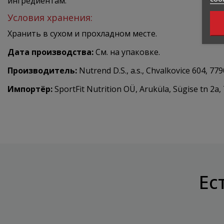
ингредиентам.
Условия хранения:
Хранить в сухом и прохладном месте.
Дата производства:
См. на упаковке.
Производитель:
Nutrend D.S., a.s., Chvalkovice 604, 7
Импортёр:
SportFit Nutrition OÜ, Aruküla, Sügise tn 2a,
Ес