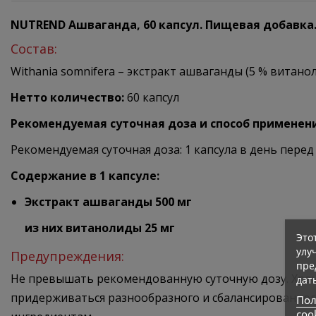
NUTREND Ашваганда, 60 капсул.
Пищевая добавка
Состав:
Withania somnifera – экстракт ашваганды (5 % витано
Нетто количество:
60 капсул
Рекомендуемая суточная доза и способ применен
Рекомендуемая суточная доза: 1 капсула в день пер
Содержание в 1 капсуле:
Экстракт ашваганды 500 мг
из них витанолиды 25 мг
Это
улу
Предупреждения:
пре
Не превышать рекомендованную суточную дозу. Храни
дат
придерживаться разнообразного и сбалансированног
Пол
coo