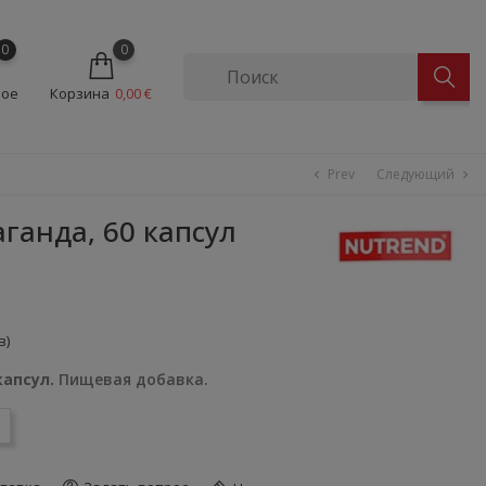
0
0
ное
Корзина
0,00 €
Prev
Следующий
chevron_left
chevron_right
анда, 60 капсул
в)
апсул.
Пищевая добавка.