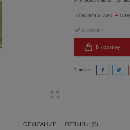
Способы оплаты
Дос
4
Поторопитесь! Всего
Остал

В наличии
В корзину
Поделись :
ОПИСАНИЕ
ОТЗЫВЫ (0)