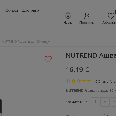
w_down
Скидки
Доставка
Язык
Избран
Профиль
NUTREND Ашваганда, 60 капсул
NUTREND Ашваг
16,19 €
0 Отзыв (а,о
NUTREND Ашваганда, 60 к
+
-
Количество :