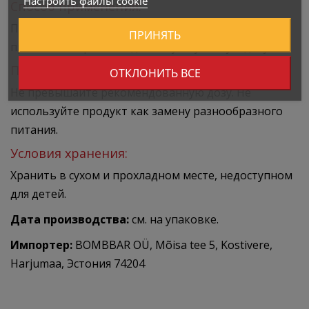
Настроить файлы cookie
Способ применения:
Принимать по 3 капсулы в день во время еды. Не
ПРИНЯТЬ
превышайте рекомендованную суточную дозу.
Предупреждения:
ОТКЛОНИТЬ ВСЕ
Не превышайте рекомендованную дозу. Не
используйте продукт как замену разнообразного
питания.
Условия хранения:
Хранить в сухом и прохладном месте, недоступном
для детей.
Дата производства:
см. на упаковке.
Импортер:
BOMBBAR OÜ, Mõisa tee 5, Kostivere,
Harjumaa, Эстония 74204