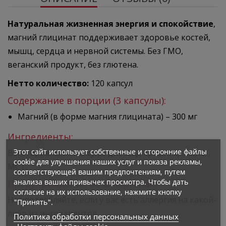
Натуральная жизненная энергия и спокойствие
,
магний глицинат поддерживает здоровье костей,
мышц, сердца и нервной системы. Без ГМО,
веганский продукт, без глютена.
Нетто количество:
120 капсул
Содержание в порции (3 капсулы):
Магний (в форме магния глицината) – 300 мг
Ингредиенты:
Этот сайт использует собственные и сторонние файлы
Вегетарианская капсула, диоксид кремния, масло
cookie для улучшения наших услуг и показа рекламы,
MCT.
соответствующей вашим предпочтениям, путем
анализа ваших привычек просмотра. Чтобы дать
Предупреждение об аллергенах:
согласие на их использование, нажмите кнопку
Не употребляйте, если у вас есть аллергия на какой-
"Принять".
либо из ингредиентов.
Политика обработки персональных данных