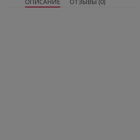
ОПИСАНИЕ
ОТЗЫВЫ (0)
NOW FOODS Pau D'Arco 500mg - 100 веган капсул
(кора
муравьиного дерева)
Пищевые ценности