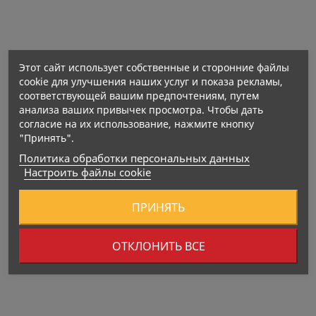
нормальную психологическую функцию,
способствуя общему психическому благополучию.
Нетто количество: 90 капсул
Этот сайт использует собственные и сторонние файлы
cookie для улучшения наших услуг и показа рекламы,
соответствующей вашим предпочтениям, путем
Витамин B12 — 1000 мкг
анализа ваших привычек просмотра. Чтобы дать
согласие на их использование, нажмите кнопку
"Принять".
Политика обработки персональных данных
Настроить файлы cookie
Предупреждение об аллергенах:
ПРИНЯТЬ
ОТКЛОНИТЬ ВСЕ