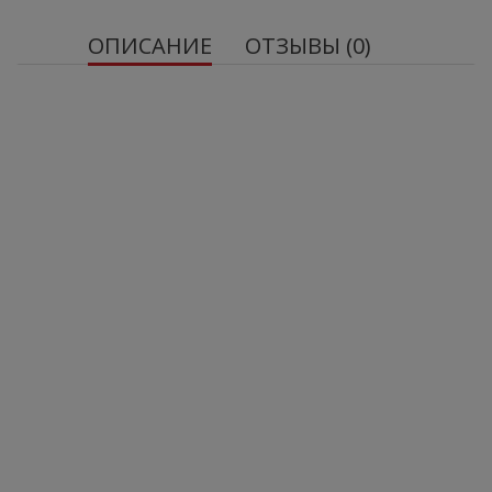
ОПИСАНИЕ
ОТЗЫВЫ (0)
OstroVit Omega 3-6-9 90 капсул
Источник ненасыщенных жирных кислот омега-3
- одна порция пищевой добавки обеспечивает
организм 72 мг эйкозапентаеновой кислоты
(EPA), 48 мг докозагексаеновой кислоты (DHA) и
150 мг альфа-линоленовой кислоты (ALA).