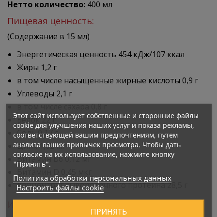
Нетто количество:
400 мл
Пищевая ценность:
(Содержание в 15 мл)
Энергетическая ценность 454 кДж/107 ккал
Жиры 1,2 г
в том числе насыщенные жирные кислоты 0,9 г
Углеводы 2,1 г
в том числе сахара 0,8 г
Этот сайт использует собственные и сторонние файлы
Белок 22 г
cookie для улучшения наших услуг и показа рекламы,
Соль 0,17 г
соответствующей вашим предпочтениям, путем
анализа ваших привычек просмотра. Чтобы дать
Цинк 1,02 мг
согласие на их использование, нажмите кнопку
Витамин B6 0,12 мг
"Принять".
Витамин D 0,45 мкг
Политика обработки персональных данных
Концентрат сывороточного протеина 28,5 г
Настроить файлы cookie
Ингредиенты:
ПРИНЯТЬ