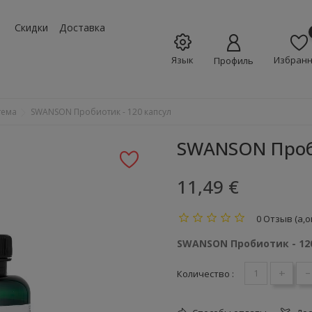
w_down
Скидки
Доставка
Язык
Избран
Профиль
тема
SWANSON Пробиотик - 120 капсул
SWANSON Проби
11,49 €
0 Отзыв (а,о
SWANSON Пробиотик - 12
+
-
Количество :