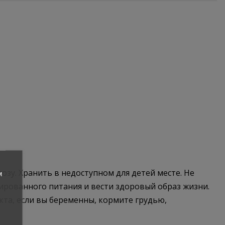
у. Хранить в недоступном для детей месте. Не
м
ированного питания и вести здоровый образ жизни.
кта, если вы беременны, кормите грудью,