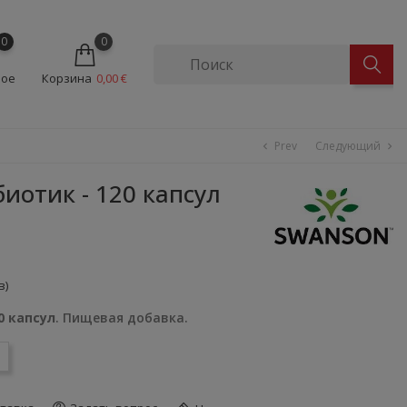
0
0
ное
Корзина
0,00 €
Prev
Следующий
chevron_left
chevron_right
отик - 120 капсул
в)
0 капсул
. Пищевая добавка.