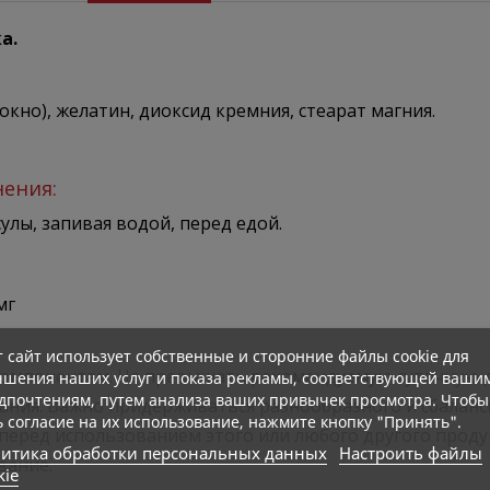
а.
но), желатин, диоксид кремния, стеарат магния.
нения:
лы, запивая водой, перед едой.
мг
т сайт использует собственные и сторонние файлы cookie для
омпонентам. Не превышать рекомендуемую суточную доз
чшения наших услуг и показа рекламы, соответствующей ваши
дпочтениям, путем анализа ваших привычек просмотра. Чтобы
ания. Важно придерживаться разнообразного и сбаланс
ь согласие на их использование, нажмите кнопку "Принять".
 перед использованием этого или любого другого проду
итика обработки персональных данных
Настроить файлы
вание.
kie