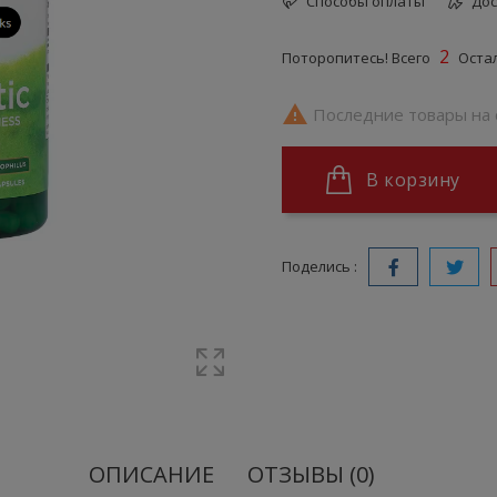
Способы оплаты
Дос
2
Поторопитесь! Всего
Остал

Последние товары на 
В корзину
Поделись :
ОПИСАНИЕ
ОТЗЫВЫ (0)