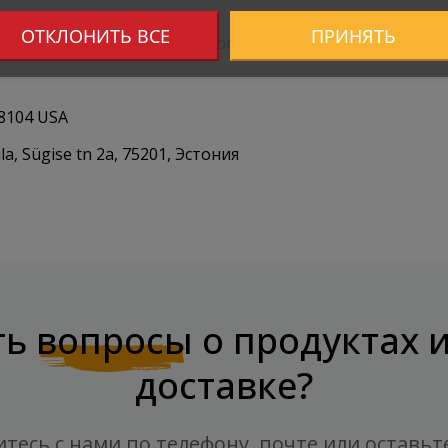
ОТКЛОНИТЬ ВСЕ
ПРИНЯТЬ
для детей месте, защищённом от прямых солнечных луче
58104 USA
a, Sügise tn 2a, 75201, Эстония
ть
вопросы
о продуктах 
доставке?
тесь с нами по телефону, почте или оставьт