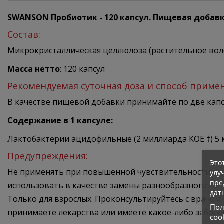
SWANSON Пробиотик - 120 капсул
. Пищевая добавк
Состав:
Микрокристаллическая целлюлоза (растительное волок
Масса нетто
: 120 капсул
Рекомендуемая суточная доза и способ приме
В качестве пищевой добавки принимайте по две капсу
Содержание в 1 капсуле:
Лактобактерии ацидофильные (2 миллиарда КОЕ †) 5 
Предупреждения:
Это
Не применять при повышенной чувствительности к к
улу
пре
использовать в качестве замены разнообразного пит
дат
Только для взрослых. Проконсультируйтесь с врачом
Пол
принимаете лекарства или имеете какое-либо заболе
coo