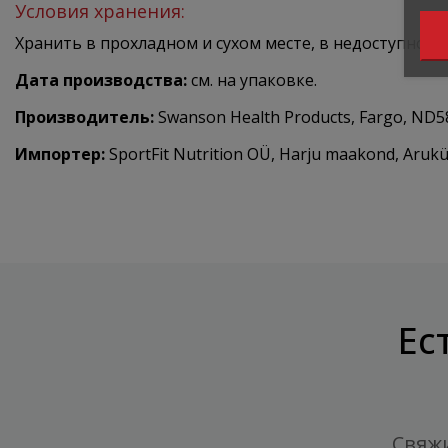
Условия хранения:
Хранить в прохладном и сухом месте, в недоступном 
Дата производства:
см. на упаковке.
Производитель:
Swanson Health Products, Fargo, ND
Импортер:
SportFit Nutrition OÜ, Harju maakond, Arukül
Ес
Свяжи