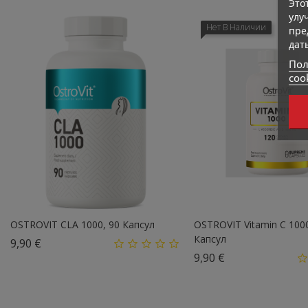
Это
улу
Нет В Наличии
пре
дат
Пол
coo
OSTROVIT CLA 1000, 90 Капсул
OSTROVIT Vitamin C 100
Капсул
Цена
9,90 €
Цена
9,90 €