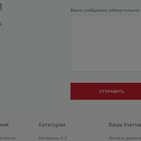
8
Ваше сообщение (обязательно)
s
ния
Категории
Ваша Учетна
атности
Витамины A-Z
Личные данны