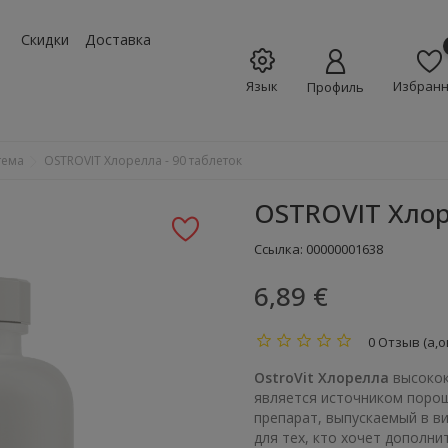
w_down
Скидки
Доставка
Язык
Избран
Профиль
тема
OSTROVIT Хлорелла - 90 таблеток
OSTROVIT Хлор
Ссылка:
00000001638
6,89 €
0 Отзыв (а,о
OstroVit Хлорелла
высокок
является источником порош
препарат, выпускаемый в в
для тех, кто хочет дополн