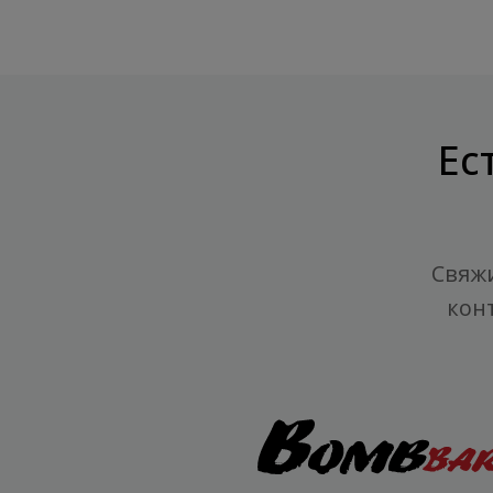
Ес
Свяжи
кон