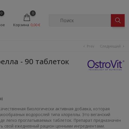
0
0
ное
Корзина
0,00 €
Prev
Следующий
chevron_left
chevron_right
елла - 90 таблеток
в)
ачественная биологически активная добавка, которая
кообразных водорослей типа хлореллы. Это веганский
иде легко проглатываемых таблеток. Препарат предназначен
ить свой ежедневный рацион ценными ингредиентами.