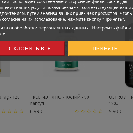
т сайт использует собственные и сторонние файлы cookie для
чшения наших услуг и показа рекламы, соответствующей ваши
Нет В Наличии
Нет В Нал
дпочтениям, путем анализа ваших привычек просмотра. Чтобы
ь согласие на их использование, нажмите кнопку "Принять".
итика обработки персональных данных
Настроить файлы
kie
ОТКЛОНИТЬ ВСЕ
ПРИНЯТЬ
0 Mg - 120
TREC NUTRITION КАЛИЙ - 90
OSTROVIT K
Капсул
180...
Цена
Цен
6,99 €
5,90 €