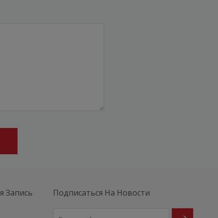
я Запись
Подписаться На Новости
е