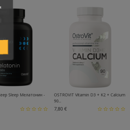
м
ичии
eep Sleep Мелатонин -
OSTROVIT Vitamin D3 + K2 + Calcium
90...
а
Цена
7,80 €