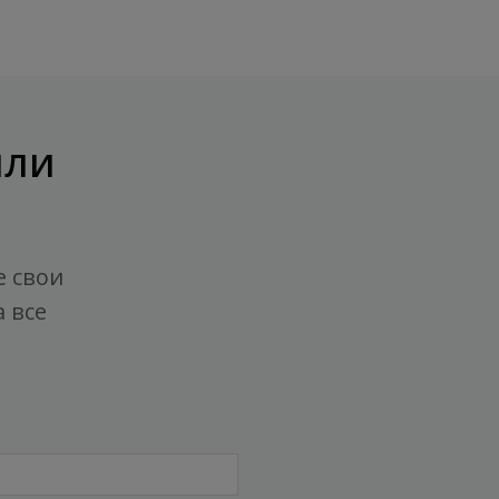
или
е свои
 все